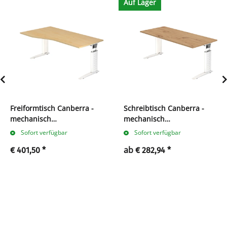
Auf Lager
Freiformtisch Canberra -
Schreibtisch Canberra -
mechanisch
mechanisch
höhenverstellbar - C-Fuß
höhenverstellbar - C-Fuß
Sofort verfügbar
Sofort verfügbar
ab
€ 401,50
*
€ 282,94
*