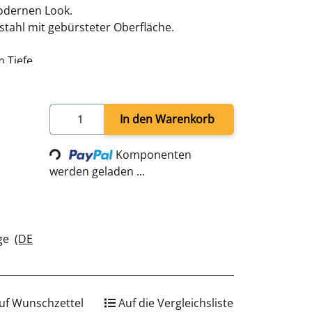
odernen Look.
tahl mit gebürsteter Oberfläche.
 Tiefe.
Loading...
In den Warenkorb
Komponenten
werden geladen ...
age
(DE
uf Wunschzettel
Auf die Vergleichsliste