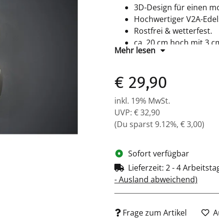
3D-Design für einen m
Hochwertiger V2A-Edels
Rostfrei & wetterfest.
ca. 20 cm hoch mit 3 cm
Mehr lesen
€ 29,90
inkl. 19% MwSt.
UVP
:
€ 32,90
(Du sparst
9.12%
,
€ 3,00
)
Sofort verfügbar
Lieferzeit:
2 - 4 Arbeitst
- Ausland abweichend)
Frage zum Artikel
A