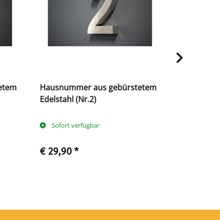
etem
Hausnummer aus gebürstetem
Hausnumm
Edelstahl (Nr.2)
Edelstahl (
Sofort verfügbar
Sofort ve
€ 29,90
*
€ 29,90
*