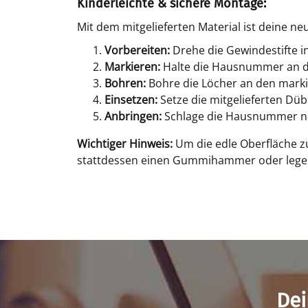
Kinderleichte & sichere Montage:
Mit dem mitgelieferten Material ist dein
Vorbereiten:
Drehe die Gewindestifte 
Markieren:
Halte die Hausnummer an di
Bohren:
Bohre die Löcher an den markie
Einsetzen:
Setze die mitgelieferten Dübe
Anbringen:
Schlage die Hausnummer nun 
Wichtiger Hinweis:
Um die edle Oberfläche z
stattdessen einen Gummihammer oder lege e
Dei