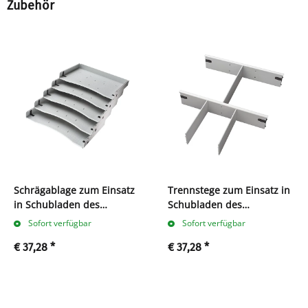
Zubehör
Schrägablage zum Einsatz
Trennstege zum Einsatz in
in Schubladen des
Schubladen des
Systemrollcontainers
Systemrollcontainers
Sofort verfügbar
Sofort verfügbar
11305x-11309x VE = 5 Stk.
11305x-11309xm VE = 10
€ 37,28
*
€ 37,28
*
Stk.