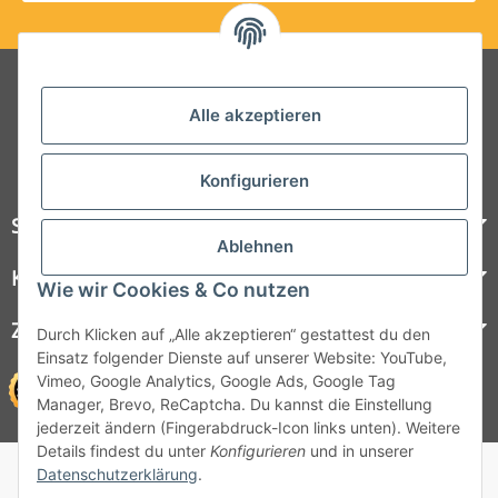
Folgt uns auf Social Media
Alle akzeptieren
Konfigurieren
Steelboxx
Ablehnen
Kundenservice
Wie wir Cookies & Co nutzen
Zahlungsmöglichkeiten
Durch Klicken auf „Alle akzeptieren“ gestattest du den
Einsatz folgender Dienste auf unserer Website: YouTube,
Vimeo, Google Analytics, Google Ads, Google Tag
Manager, Brevo, ReCaptcha. Du kannst die Einstellung
jederzeit ändern (Fingerabdruck-Icon links unten). Weitere
Details findest du unter
Konfigurieren
und in unserer
© 1964 - 2026 Lüllmann GmbH
Datenschutzerklärung
.
© 1964 - 2024 Lüllmann GmbH