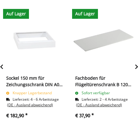
Auf Lager
Auf Lager
Sockel 150 mm für
Fachboden für
Zeichungsschrank DIN A0 -
Flügeltürenschrank B 1200
weiß
x T 422 mm, lichtgrau
Knapper Lagerbestand
Sofort verfügbar
Lieferzeit:
4 - 6 Arbeitstage
Lieferzeit:
2 - 4 Arbeitstage
(DE - Ausland abweichend)
(DE - Ausland abweichend)
€ 182,90
*
€ 37,90
*