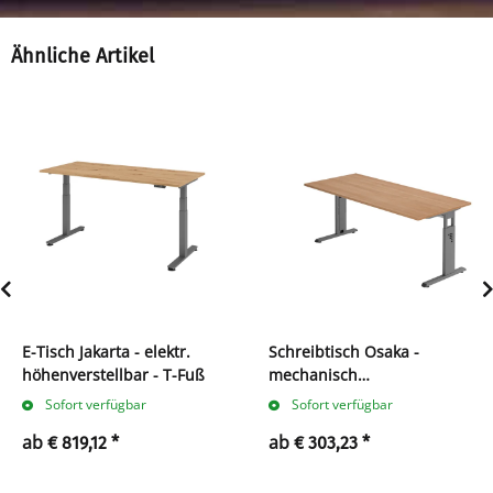
Ähnliche Artikel
E-Tisch Jakarta - elektr.
Schreibtisch Osaka -
höhenverstellbar - T-Fuß
mechanisch
höhenverstellbar - C-Fuß
Sofort verfügbar
Sofort verfügbar
ab
ab
€ 819,12
*
€ 303,23
*