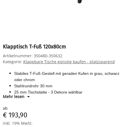
Klapptisch T-Fuß 120x80cm
Artikelnummer:
350480-350632
Kategorie:
Klappbare Tische günstig kaufen - platzsparend
Stabiles T-Fuß-Gestell mit geraden Kufen in grau, schwarz
oder chrom
Stahlrundrohr 30 mm
25 mm Tischplatte -
3 Dekore wählbar
Mehr lesen
Komplett montiert - Nur noch aufklappen und fertig.
ab
€ 193,90
inkl. 19% MwSt.