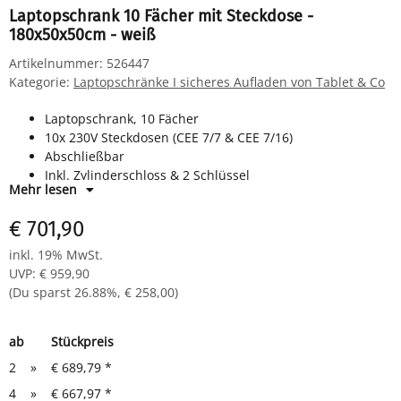
Laptopschrank 10 Fächer mit Steckdose -
180x50x50cm - weiß
Artikelnummer:
526447
Kategorie:
Laptopschränke I sicheres Aufladen von Tablet & Co
Laptopschrank, 10 Fächer
10x 230V Steckdosen (CEE 7/7 & CEE 7/16)
Abschließbar
Inkl. Zylinderschloss & 2 Schlüssel
Mehr lesen
Optimale Belüftung durch Lochstanzung
Etikettenfenster an jedem Fach
€ 701,90
Komplett montiert und verschweißt - sofort einsatzbereit
Farbe: RAL 9003 signalweiß
inkl. 19% MwSt.
Maße (HxBxT): 1800x500x500 mm
UVP
:
€ 959,90
(Du sparst
26.88%
,
€ 258,00
)
ab
Stückpreis
2
»
€ 689,79
*
4
»
€ 667,97
*