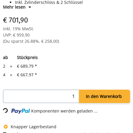
Inkl. Zylinderschloss & 2 Schlüssel
Mehr lesen
Optimale Belüftung durch Lochstanzung
Etikettenfenster an jedem Fach
€ 701,90
Komplett montiert und verschweißt - sofort einsatzbereit
Farbe: RAL 9003 signalweiß
inkl. 19% MwSt.
Maße (HxBxT): 1800x500x500 mm
UVP
:
€ 959,90
(Du sparst
26.88%
,
€ 258,00
)
ab
Stückpreis
2
»
€ 689,79
*
4
»
€ 667,97
*
In den Warenkorb
Komponenten werden geladen ...
Loading...
Knapper Lagerbestand