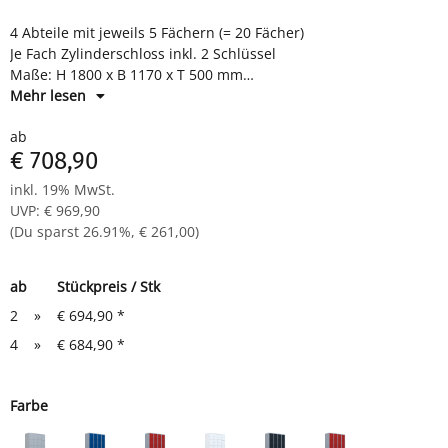
4 Abteile mit jeweils 5 Fächern (= 20 Fächer)
Je Fach Zylinderschloss inkl. 2 Schlüssel
Maße: H 1800 x B 1170 x T 500 mm
Komplett montiert und verschweißt - sofort einsatzbereit
Mehr lesen
ab
€ 708,90
inkl. 19% MwSt.
UVP
:
€ 969,90
(Du sparst
26.91%
,
€ 261,00
)
ab
Stückpreis / Stk
2
»
€ 694,90
*
4
»
€ 684,90
*
Farbe