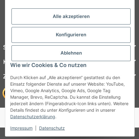
Folgt uns auf Social Media
Alle akzeptieren
Konfigurieren
Steelboxx
Ablehnen
Kundenservice
Wie wir Cookies & Co nutzen
Zahlungsmöglichkeiten
Durch Klicken auf „Alle akzeptieren“ gestattest du den
Einsatz folgender Dienste auf unserer Website: YouTube,
Vimeo, Google Analytics, Google Ads, Google Tag
Manager, Brevo, ReCaptcha. Du kannst die Einstellung
jederzeit ändern (Fingerabdruck-Icon links unten). Weitere
Details findest du unter
Konfigurieren
und in unserer
© 1964 - 2026 Lüllmann GmbH
Datenschutzerklärung
.
© 1964 - 2024 Lüllmann GmbH
Impressum
|
Datenschutz
* Alle Preise inkl. gesetzlicher MwSt.