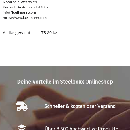
Nordrhein-Westfalen
Krefeld, Deutschland, 47807
info@luellmann.com
https://www.luellmann.com
Artikelgewicht:
75,80
kg
Produkteigenschaft
Wert
Deine Vorteile im Steelboxx Onlineshop
Schneller & kostenloser Versand
Über 3.500 hochwertige Produkte