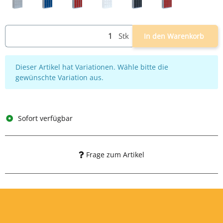
lichtgrau
lichtgrau/blau
lichtgrau/rot
weiß
lichtgrau/anthrazit
grau/feuerrot
Stk
In den Warenkorb
x
Dieser Artikel hat Variationen. Wähle bitte die
gewünschte Variation aus.
Sofort verfügbar
Frage zum Artikel