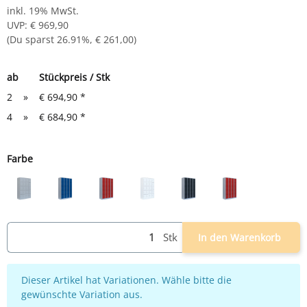
inkl. 19% MwSt.
UVP
:
€ 969,90
(Du sparst
26.91%
,
€ 261,00
)
ab
Stückpreis / Stk
2
»
€ 694,90
*
4
»
€ 684,90
*
Farbe
lichtgrau
lichtgrau/blau
lichtgrau/rot
weiß
lichtgrau/anthrazit
grau/feuerrot
Stk
In den Warenkorb
x
Dieser Artikel hat Variationen. Wähle bitte die
gewünschte Variation aus.