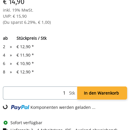
€ 14,90
inkl. 19% MwSt.
UVP
:
€ 15,90
(Du sparst
6.29%
,
€ 1,00
)
ab
Stückpreis / Stk
2
»
€ 12,90
*
4
»
€ 11,90
*
6
»
€ 10,90
*
8
»
€ 12,90
*
Stk
In den Warenkorb
Komponenten werden geladen ...
Loading...
Sofort verfügbar