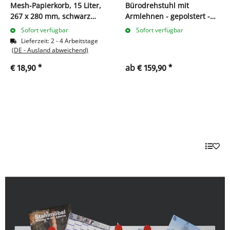
Mesh-Papierkorb, 15 Liter,
Bürodrehstuhl mit
267 x 280 mm, schwarz
Armlehnen - gepolstert -
606150
Chromfußkreuz
Sofort verfügbar
Sofort verfügbar
Lieferzeit:
2 - 4 Arbeitstage
(DE - Ausland abweichend)
ab
€ 18,90
*
€ 159,90
*