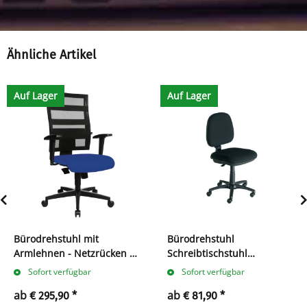
Ähnliche Artikel
Auf Lager
Auf Lager
Bürodrehstuhl mit
Bürodrehstuhl
Armlehnen - Netzrücken -
Schreibtischstuhl
Kunststofffußkreuz - GS
Drehstuhl Bürostuhl
Sofort verfügbar
Sofort verfügbar
zertifiziert
mittelhoch 1040 x 480 x
ab
ab
€ 295,90
*
€ 81,90
*
450 mm