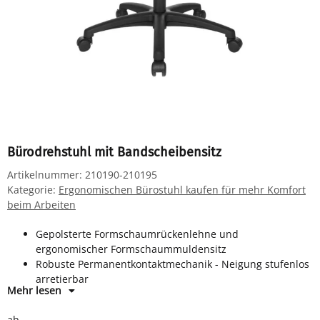
Bürodrehstuhl mit Bandscheibensitz
Artikelnummer:
210190-210195
Kategorie:
Ergonomischen Bürostuhl kaufen für mehr Komfort
beim Arbeiten
Gepolsterte Formschaumrückenlehne und
ergonomischer Formschaummuldensitz
Robuste Permanentkontaktmechanik - Neigung stufenlos
arretierbar
Mehr lesen
Gasfeder und Polyamid Fußkreuz in schwarz
Sicherheitsdoppellaufrollen für Teppichböden
ab