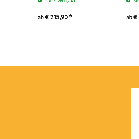
Sofort verfügbar
So
€ 215,90
*
€
ab
ab