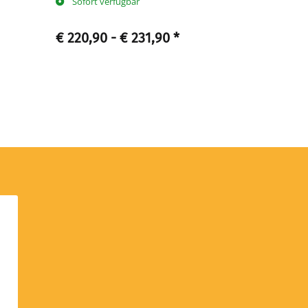
Sofort verfügbar
Sofort ve
€ 220,90 -
€ 231,90
*
€ 215,
ab