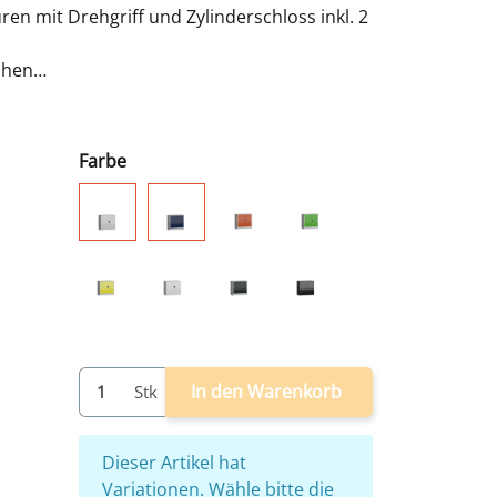
ren mit Drehgriff und Zylinderschloss inkl. 2
öhen
3 mm
us - sofort einsatzbereit - Fachböden
Farbe
grau/rot
grau/grün
grau
grau/blau
grau/gelb
weiß
grau/anthrazit
schwarz
In den Warenkorb
Stk
x
Dieser Artikel hat
Variationen. Wähle bitte die