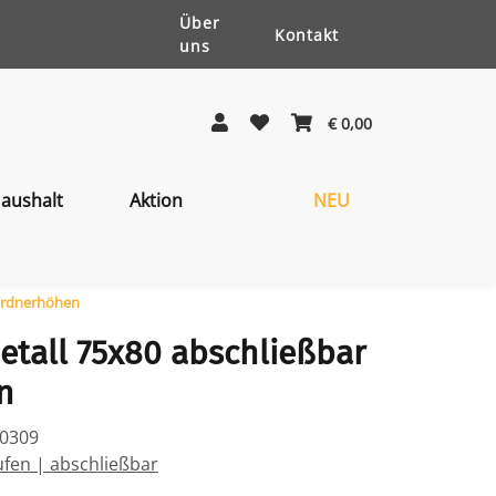
Über
Kontakt
uns
€ 0,00
aushalt
Aktion
NEU
 Ordnerhöhen
etall 75x80 abschließbar
n
30309
ufen | abschließbar