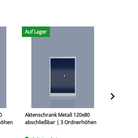
Auf Lager
Auf Lager
0
Aktenschrank Metall 120x80
Aktenschra
rhöhen
abschließbar | 3 Ordnerhöhen
abschließb