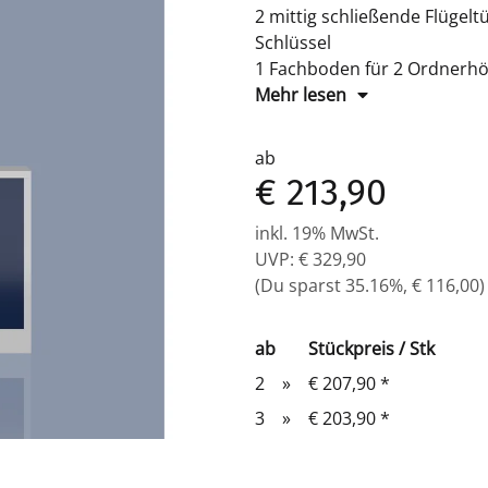
2 mittig schließende Flügeltü
Schlüssel
1 Fachboden für 2 Ordnerh
Maße: H 750 x B 800 x T 38
Mehr lesen
Komplett verschweißter Korp
müssen eingelegt werden
ab
€ 213,90
inkl. 19% MwSt.
UVP
:
€ 329,90
(Du sparst
35.16%
,
€ 116,00
)
ab
Stückpreis / Stk
2
»
€ 207,90
*
3
»
€ 203,90
*