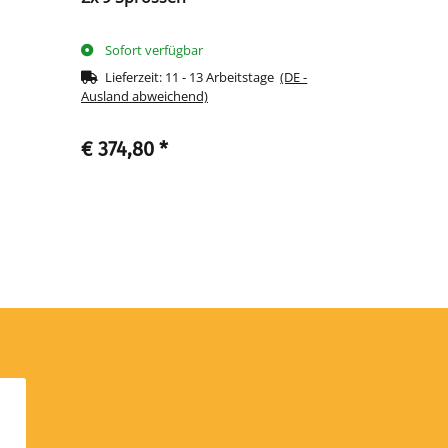
Sofort verfügbar
Sofort ve
Lieferzeit:
11 - 13 Arbeitstage
(DE -
Lieferzeit
Ausland abweichend)
Ausland abwe
€ 374,80
*
€ 170,79