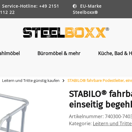
Service-Hotline: +49 2151
EU-Marke
112 22
Steelboxx®
ahlmöbel
Büromöbel & mehr
Küche, Bad & H
Leitern und Tritte günstig kaufen
STABILO® fahrbare Podestleiter, eins
STABILO® fahrba
einseitig begeh
Artikelnummer:
740300-740
Kategorie:
Leitern und Tritt