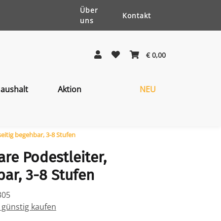
Über
Kontakt
uns
€ 0,00
aushalt
Aktion
NEU
eitig begehbar, 3-8 Stufen
re Podestleiter,
bar, 3-8 Stufen
305
e günstig kaufen