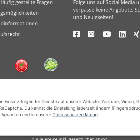
Häufig gestellte Fragen
Folge uns auf Social Media 
verpasse keine Angebote, Sp
gsmöglichkeiten
und Neuigkeiten!
ndinformationen
ufsrecht
den Einsatz folgender Dienste auf unserer Website: YouTube, Vimeo, 
ReCaptcha. Du kannst die Einstellung jederzeit ändern (Fingerabdru
nfigurieren
und in unserer
Datenschutzerklärung
.
© 1964 - 2026 Lüllmann GmbH
* Alle Preise inkl. gesetzlicher MwSt.