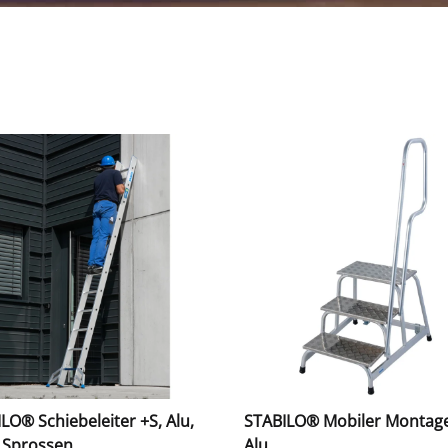
LO® Schiebeleiter +S, Alu,
STABILO® Mobiler Montaget
 Sprossen
Alu