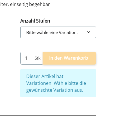
ter, einseitig begehbar
Anzahl Stufen
Bitte wähle eine Variation.
In den Warenkorb
Stk
x
Dieser Artikel hat
Variationen. Wähle bitte die
gewünschte Variation aus.