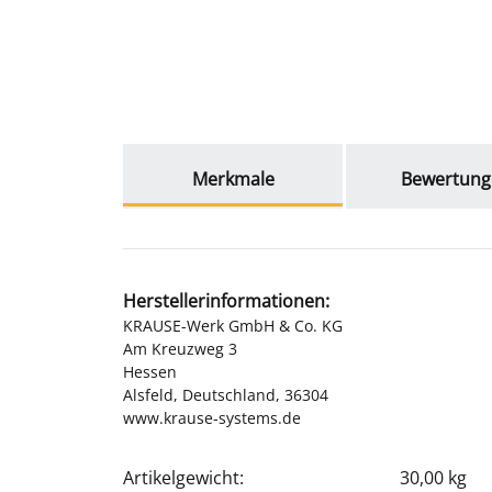
weitere Registerkarten anzeigen
Merkmale
Bewertung
Herstellerinformationen:
KRAUSE-Werk GmbH & Co. KG
Am Kreuzweg 3
Hessen
Alsfeld, Deutschland, 36304
www.krause-systems.de
Artikelgewicht:
30,00
kg
Produkteigenschaft
Wert