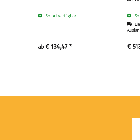
Sofort verfügbar
So
tstage
(DE -
Lie
Auslan
€ 134,47
*
€ 51
ab