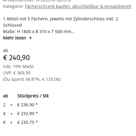
Kategorie:
Fächerschrank kaufen: abschließbar & einsatzbereit
1 Abteil mit 5 Fächern, jeweils mit Zylinderschloss inkl. 2
Schlüssel
Maße: H 1800 x B 310 x T 500 mm
Komplett montiert und verschweißt - sofort einsatzbereit
Mehr lesen
ab
€ 240,90
inkl. 19% MwSt.
UVP
:
€ 369,90
(Du sparst
34.87%
,
€ 129,00
)
ab
Stückpreis / Stk
2
»
€ 236,90
*
4
»
€ 232,90
*
8
»
€ 235,75
*