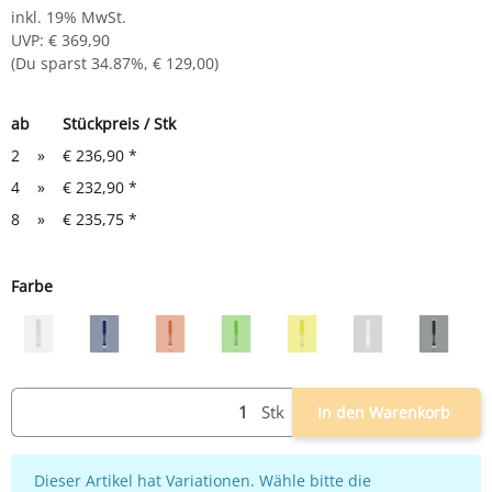
inkl. 19% MwSt.
UVP
:
€ 369,90
(Du sparst
34.87%
,
€ 129,00
)
ab
Stückpreis / Stk
2
»
€ 236,90
*
4
»
€ 232,90
*
8
»
€ 235,75
*
Farbe
grau
grau/blau
grau/rot
grau/grün
grau/gelb
weiß
grau/an
Stk
In den Warenkorb
x
Dieser Artikel hat Variationen. Wähle bitte die