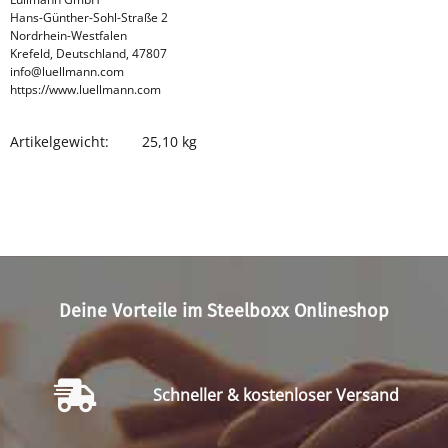
Hans-Günther-Sohl-Straße 2
Nordrhein-Westfalen
Krefeld, Deutschland, 47807
info@luellmann.com
https://www.luellmann.com
Artikelgewicht:
25,10
kg
Produkteigenschaft
Wert
Deine Vorteile im Steelboxx Onlineshop
Schneller & kostenloser Versand