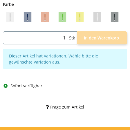
Farbe
grau
grau/blau
grau/rot
grau/grün
grau/gelb
weiß
grau/an
Stk
In den Warenkorb
x
Dieser Artikel hat Variationen. Wähle bitte die
gewünschte Variation aus.
Sofort verfügbar
Frage zum Artikel