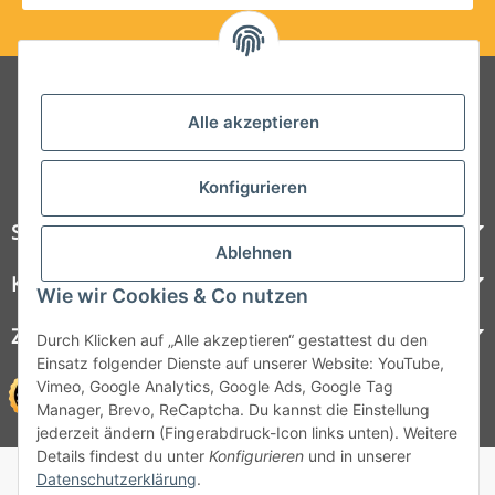
Folgt uns auf Social Media
Alle akzeptieren
Konfigurieren
Steelboxx
Ablehnen
Kundenservice
Wie wir Cookies & Co nutzen
Zahlungsmöglichkeiten
Durch Klicken auf „Alle akzeptieren“ gestattest du den
Einsatz folgender Dienste auf unserer Website: YouTube,
Vimeo, Google Analytics, Google Ads, Google Tag
Manager, Brevo, ReCaptcha. Du kannst die Einstellung
jederzeit ändern (Fingerabdruck-Icon links unten). Weitere
Details findest du unter
Konfigurieren
und in unserer
© 1964 - 2026 Lüllmann GmbH
Datenschutzerklärung
.