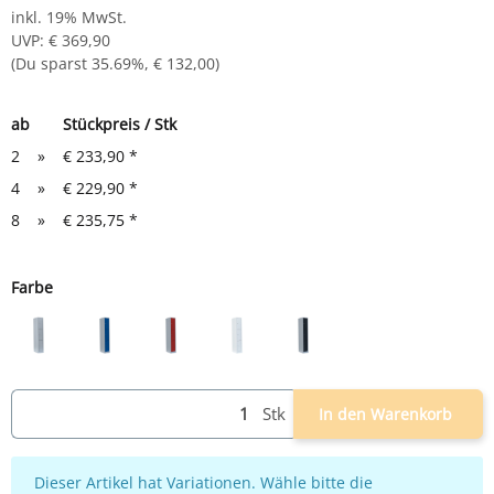
inkl. 19% MwSt.
UVP
:
€ 369,90
(Du sparst
35.69%
,
€ 132,00
)
ab
Stückpreis / Stk
2
»
€ 233,90
*
4
»
€ 229,90
*
8
»
€ 235,75
*
Farbe
lichtgrau
lichtgrau/blau
lichtgrau/rot
weiß
lichtgrau/anthrazit
Stk
In den Warenkorb
x
Dieser Artikel hat Variationen. Wähle bitte die