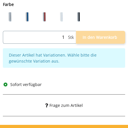
Farbe
lichtgrau
lichtgrau/blau
lichtgrau/rot
weiß
lichtgrau/anthrazit
Stk
In den Warenkorb
x
Dieser Artikel hat Variationen. Wähle bitte die
gewünschte Variation aus.
Sofort verfügbar
Frage zum Artikel