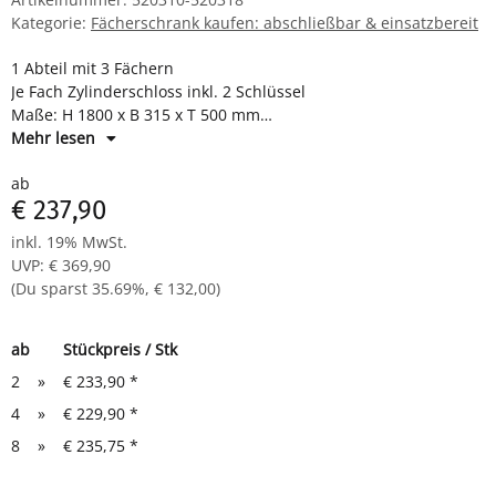
Kategorie:
Fächerschrank kaufen: abschließbar & einsatzbereit
1 Abteil mit 3 Fächern
Je Fach Zylinderschloss inkl. 2 Schlüssel
Maße: H 1800 x B 315 x T 500 mm
Komplett montiert und verschweißt - sofort einsatzbereit
Mehr lesen
ab
€ 237,90
inkl. 19% MwSt.
UVP
:
€ 369,90
(Du sparst
35.69%
,
€ 132,00
)
ab
Stückpreis / Stk
2
»
€ 233,90
*
4
»
€ 229,90
*
8
»
€ 235,75
*