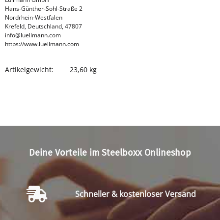
Hans-Günther-Sohl-Straße 2
Nordrhein-Westfalen
Krefeld, Deutschland, 47807
info@luellmann.com
https://www.luellmann.com
Artikelgewicht:
23,60
kg
Produkteigenschaft
Wert
Deine Vorteile im Steelboxx Onlineshop
Schneller & kostenloser Versand