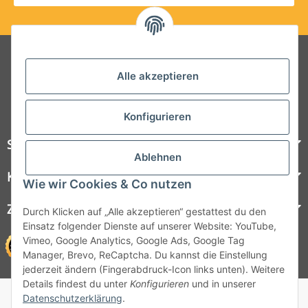
Folgt uns auf Social Media
Alle akzeptieren
Konfigurieren
Steelboxx
Ablehnen
Kundenservice
Wie wir Cookies & Co nutzen
Zahlungsmöglichkeiten
Durch Klicken auf „Alle akzeptieren“ gestattest du den
Einsatz folgender Dienste auf unserer Website: YouTube,
Vimeo, Google Analytics, Google Ads, Google Tag
Manager, Brevo, ReCaptcha. Du kannst die Einstellung
jederzeit ändern (Fingerabdruck-Icon links unten). Weitere
Details findest du unter
Konfigurieren
und in unserer
© 1964 - 2026 Lüllmann GmbH
Datenschutzerklärung
.