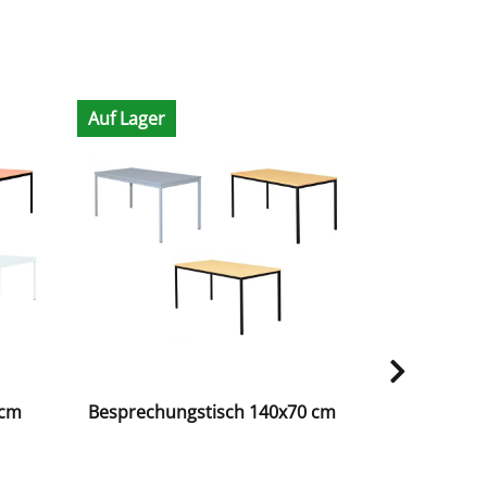
Auf Lager
Auf Lager
0cm
Besprechungstisch 140x70 cm
Klapptisch