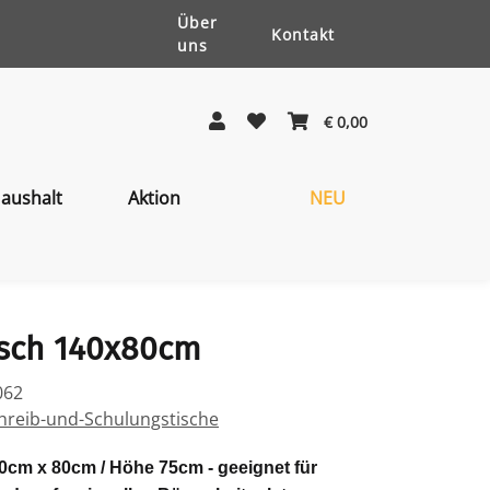
Über
Kontakt
uns
€ 0,00
aushalt
Aktion
NEU
isch 140x80cm
062
hreib-und-Schulungstische
cm x 80cm / Höhe 75cm - geeignet für