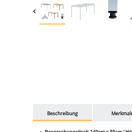
weitere Registerkarten anzeigen
Beschreibung
Merkmal
Besprechungstisch 140cm x 80cm / Höh