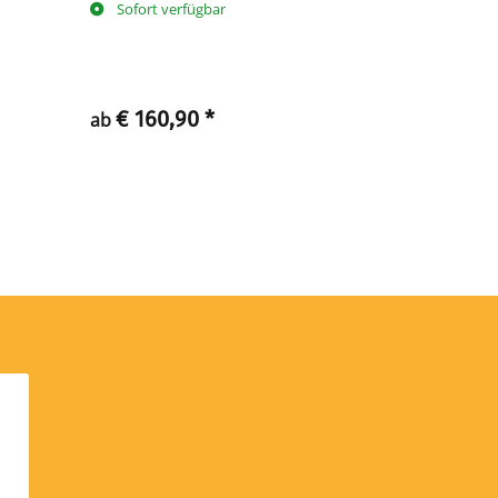
Sofort verfügbar
Sofort ve
€ 160,90
*
€ 183
ab
ab