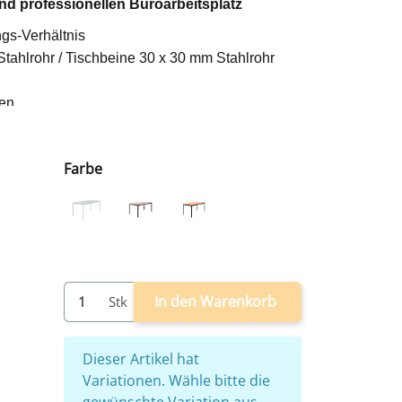
nd professionellen Büroarbeitsplatz
ngs-Verhältnis
Stahlrohr / Tischbeine 30 x 30 mm Stahlrohr
en ,
schiedene Optiken melaminharzbeschichtet
antie
Farbe
fwand ca. 10 Minuten)
0 mm (HxBxT)
grau
schwarz/ahorn
schwarz/buche
In den Warenkorb
Stk
x
Dieser Artikel hat
Variationen. Wähle bitte die
gewünschte Variation aus.