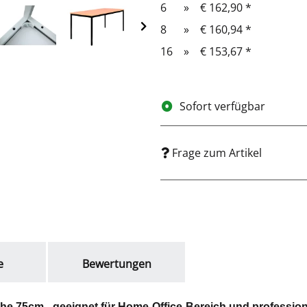
6
»
€ 162,90
*
8
»
€ 160,94
*
16
»
€ 153,67
*
Sofort verfügbar
Frage zum Artikel
e
Bewertungen
e 75cm - geeignet für Home-Office-Bereich und profession