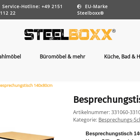
Service-Hotline: +49 2151
EU-Marke
112 22
Steelboxx®
ahlmöbel
Büromöbel & mehr
Küche, Bad & H
esprechungstisch 140x80cm
Besprechungst
Artikelnummer:
331060-331
Kategorie:
Besprechungs-Sc
Besprechungstisch 140