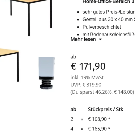
Home-Office-Bereich u
sehr gutes Preis-/Leistu
Gestell aus 30 x 40 mm 
Pulverbeschichtet
mit Bodenausgleichsfüß
Mehr lesen
Platte 25 mm stark, ver
24 Monate Herstellergar
ab
leichte Montage (Zeitau
€ 171,90
Maße: 750 x 1400 x 80
inkl. 19% MwSt.
UVP
:
€ 319,90
(Du sparst
46.26%
,
€ 148,00
)
ab
Stückpreis / Stk
2
»
€ 168,90
*
4
»
€ 165,90
*