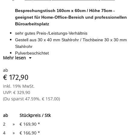
Besprechungstisch 160cm x 60cm / Höhe 75cm -
geeignet für Home-Office-Bereich und professionellen
Büroarbeitsplatz
sehr gutes Preis-/Leistungs-Verhältnis
Gestell aus 30 x 40 mm Stahlrohr / Tischbeine 30 x 30 mm
Stahlrohr
Pulverbeschichtet
Mehr lesen
mit Bodenausgleichsfüßen ,
Platte 25 mm stark, verschiedene
ab
Optiken melaminharzbeschichtet
€ 172,90
24 Monate Herstellergarantie
inkl. 19% MwSt.
leichte Montage (Zeitaufwand ca. 10 Minuten)
UVP
:
€ 329,90
Maße: 750 x 1600 x 600 mm (HxBxT)
(Du sparst
47.59%
,
€ 157,00
)
ab
Stückpreis / Stk
2
»
€ 169,90
*
4
»
€ 166,90
*