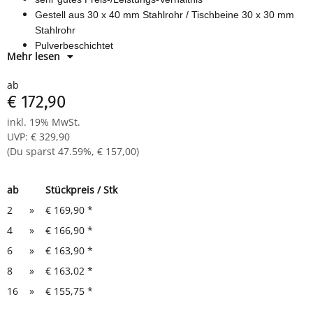
Gestell aus 30 x 40 mm Stahlrohr / Tischbeine 30 x 30 mm
Stahlrohr
Pulverbeschichtet
Mehr lesen
mit Bodenausgleichsfüßen ,
Platte 25 mm stark, verschiedene
ab
Optiken melaminharzbeschichtet
€ 172,90
24 Monate Herstellergarantie
inkl. 19% MwSt.
leichte Montage (Zeitaufwand ca. 10 Minuten)
UVP
:
€ 329,90
Maße: 750 x 1600 x 600 mm (HxBxT)
(Du sparst
47.59%
,
€ 157,00
)
ab
Stückpreis / Stk
2
»
€ 169,90
*
4
»
€ 166,90
*
6
»
€ 163,90
*
8
»
€ 163,02
*
16
»
€ 155,75
*