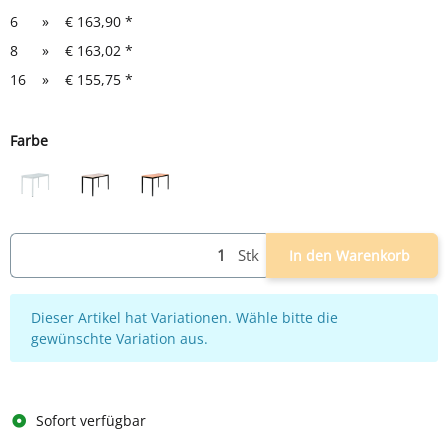
6
»
€ 163,90
*
8
»
€ 163,02
*
16
»
€ 155,75
*
Farbe
grau
schwarz/ahorn
schwarz/buche
Stk
In den Warenkorb
x
Dieser Artikel hat Variationen. Wähle bitte die
gewünschte Variation aus.
Sofort verfügbar