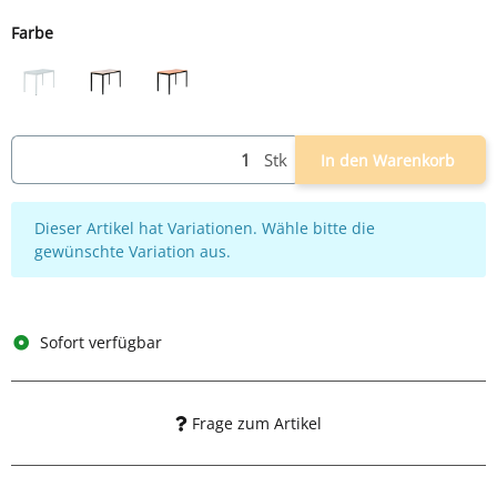
Farbe
grau
schwarz/ahorn
schwarz/buche
Stk
In den Warenkorb
x
Dieser Artikel hat Variationen. Wähle bitte die
gewünschte Variation aus.
Sofort verfügbar
Frage zum Artikel