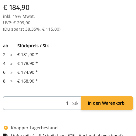
€ 184,90
inkl. 19% MwSt.
UVP
:
€ 299,90
(Du sparst
38.35%
,
€ 115,00
)
ab
Stückpreis / Stk
2
»
€ 181,90
*
4
»
€ 178,90
*
6
»
€ 174,90
*
8
»
€ 168,90
*
Stk
In den Warenkorb
Knapper Lagerbestand
Lieferzeit:
4 - 6 Arbeitstage
(DE - Ausland abweichend)