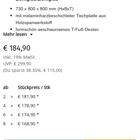
730 x 800 x 800 mm (HxBxT)
mit melaminharzbeschichteter Tischplatte aus
Holzspanwerkstoff
formschön geschwungenes T-Fuß-Design
Mehr lesen
€ 184,90
inkl. 19% MwSt.
UVP
:
€ 299,90
(Du sparst
38.35%
,
€ 115,00
)
ab
Stückpreis / Stk
2
»
€ 181,90
*
4
»
€ 178,90
*
6
»
€ 174,90
*
8
»
€ 168,90
*