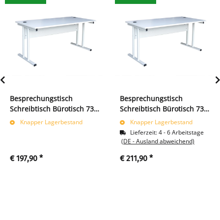
Besprechungstisch
Besprechungstisch
Schreibtisch Bürotisch 730
Schreibtisch Bürotisch 730
x 1200 x 800 mm Lichtgrau
x 1600 x 800 mm grau
Knapper Lagerbestand
Knapper Lagerbestand
391030
391060
Lieferzeit:
4 - 6 Arbeitstage
(DE - Ausland abweichend)
€ 197,90
*
€ 211,90
*