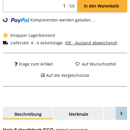
Stk
In den Warenkorb
ing...
Komponenten werden geladen ...
Knapper Lagerbestand
Lieferzeit:
4 - 6 Arbeitstage
(DE - Ausland abweichend)
Frage zum Artikel
Auf Wunschzettel
Auf die Vergleichsliste
weitere Registerkarten anzeigen
Beschreibung
Merkmale
Bewer