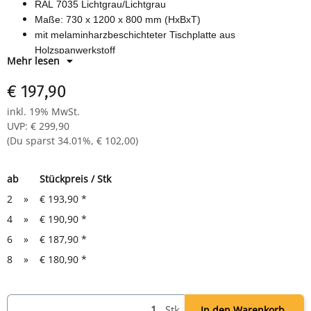
RAL 7035 Lichtgrau/Lichtgrau
Maße: 730 x 1200 x 800 mm (HxBxT)
mit melaminharzbeschichteter Tischplatte aus
Holzspanwerkstoff
Mehr lesen
formschön geschwungenes T-Fuß-Design
€ 197,90
inkl. 19% MwSt.
UVP
:
€ 299,90
(Du sparst
34.01%
,
€ 102,00
)
ab
Stückpreis / Stk
2
»
€ 193,90
*
4
»
€ 190,90
*
6
»
€ 187,90
*
8
»
€ 180,90
*
Stk
In den Warenkorb