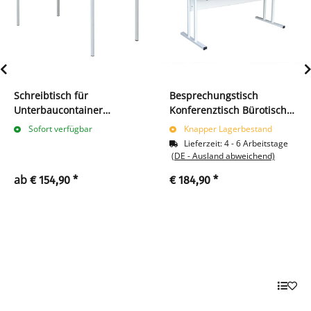
Schreibtisch für
Besprechungstisch
Unterbaucontainer
Konferenztisch Bürotisch
120x80cm
730 x 800 x 800 mm
Sofort verfügbar
Knapper Lagerbestand
Lichtgrau 391010
Lieferzeit:
4 - 6 Arbeitstage
(DE - Ausland abweichend)
ab
€ 154,90
*
€ 184,90
*