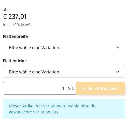
Vier-Fuß-Gestell
ab
höhenverstellbar
€ 237,01
inkl. 19% MwSt.
Plattenbreite
Bitte wähle eine Variation.
Plattendekor
Bitte wähle eine Variation.
Stk
In den Warenkorb
x
Dieser Artikel hat Variationen. Wähle bitte die
gewünschte Variation aus.