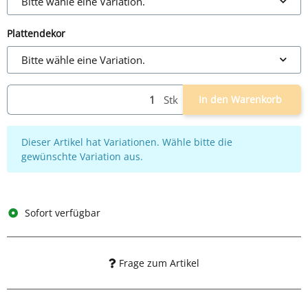
Bitte wähle eine Variation.
Plattendekor
Bitte wähle eine Variation.
Stk
In den Warenkorb
x
Dieser Artikel hat Variationen. Wähle bitte die
gewünschte Variation aus.
Sofort verfügbar
Frage zum Artikel