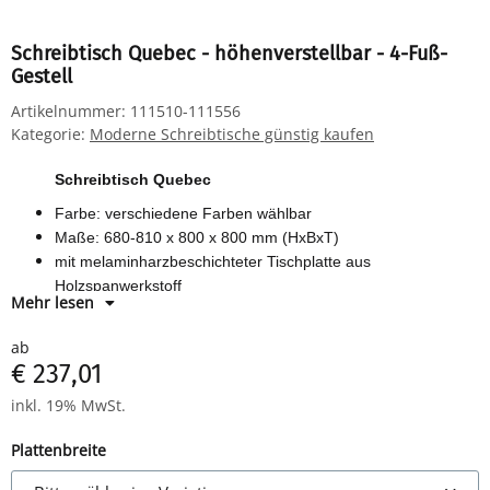
Schreibtisch Quebec - höhenverstellbar - 4-Fuß-
Gestell
Artikelnummer:
111510-111556
Kategorie:
Moderne Schreibtische günstig kaufen
Schreibtisch Quebec
Farbe: verschiedene Farben wählbar
Maße: 680-810 x 800 x 800 mm (HxBxT)
mit melaminharzbeschichteter Tischplatte aus
Holzspanwerkstoff
Mehr lesen
Stahl-Quadratrohrgestell mit umlaufendem Stahlrahmen und
Vier-Fuß-Gestell
ab
höhenverstellbar
€ 237,01
inkl. 19% MwSt.
Plattenbreite