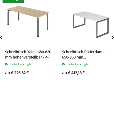
Schreibtisch Yale - 680-820
Schreibtisch Rotterdam -
mm höhenverstellbar - 4-
650-850 mm
Fuß
höheneinstellbar - O-Fuß
Sofort verfügbar
Sofort verfügbar
ab
ab
€ 226,32
*
€ 412,18
*