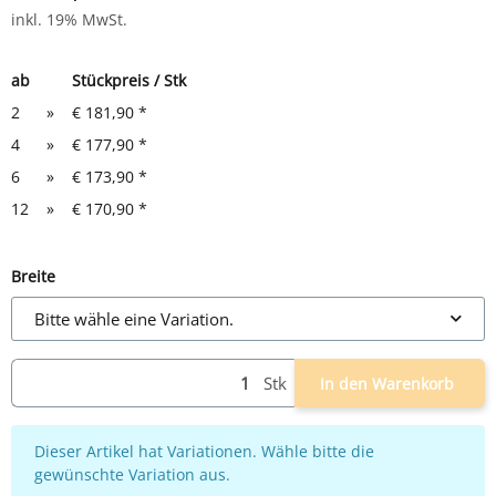
inkl. 19% MwSt.
ab
Stückpreis / Stk
2
»
€ 181,90
*
4
»
€ 177,90
*
6
»
€ 173,90
*
12
»
€ 170,90
*
Breite
Bitte wähle eine Variation.
Stk
In den Warenkorb
x
Dieser Artikel hat Variationen. Wähle bitte die
gewünschte Variation aus.