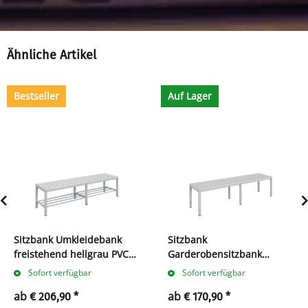
Ähnliche Artikel
Bestseller
Auf Lager
Sitzbank Umkleidebank
Sitzbank
freistehend hellgrau PVC
Garderobensitzbank
Gestell Stahl Lichtgrau
Umkleidebank freistehend
Sofort verfügbar
Sofort verfügbar
Schuhrost 3 Größen
hellgrau PVC, Gestell Stahl,
ab
ab
€ 206,90
*
€ 170,90
*
wählbar
3 Größen wählbar