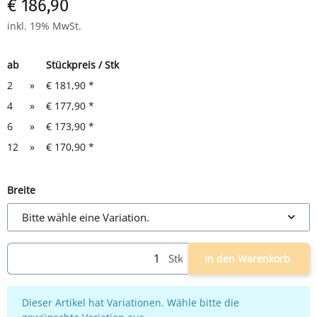
€ 186,90
inkl. 19% MwSt.
ab
Stückpreis / Stk
2
»
€ 181,90
*
4
»
€ 177,90
*
6
»
€ 173,90
*
12
»
€ 170,90
*
Breite
Bitte wähle eine Variation.
Stk
In den Warenkorb
x
Dieser Artikel hat Variationen. Wähle bitte die