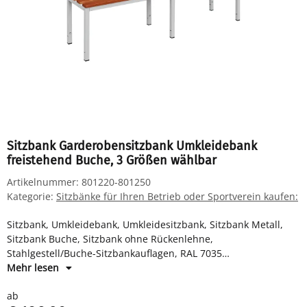
Sitzbank Garderobensitzbank Umkleidebank
freistehend Buche, 3 Größen wählbar
Artikelnummer:
801220-801250
Kategorie:
Sitzbänke für Ihren Betrieb oder Sportverein kaufen:
Sitzbank, Umkleidebank, Umkleidesitzbank, Sitzbank Metall,
Sitzbank Buche, Sitzbank ohne Rückenlehne,
Stahlgestell/Buche-Sitzbankauflagen, RAL 7035
Lichtgrau/Buche, 400 x 1000 x 400 mm (HxBxT)
Mehr lesen
ab