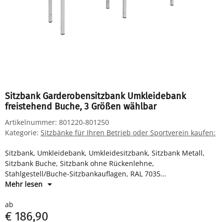
Sitzbank Garderobensitzbank Umkleidebank
freistehend Buche, 3 Größen wählbar
Artikelnummer:
801220-801250
Kategorie:
Sitzbänke für Ihren Betrieb oder Sportverein kaufen:
Sitzbank, Umkleidebank, Umkleidesitzbank, Sitzbank Metall,
Sitzbank Buche, Sitzbank ohne Rückenlehne,
Stahlgestell/Buche-Sitzbankauflagen, RAL 7035
Lichtgrau/Buche, 400 x 1000 x 400 mm (HxBxT)
Mehr lesen
ab
€ 186,90