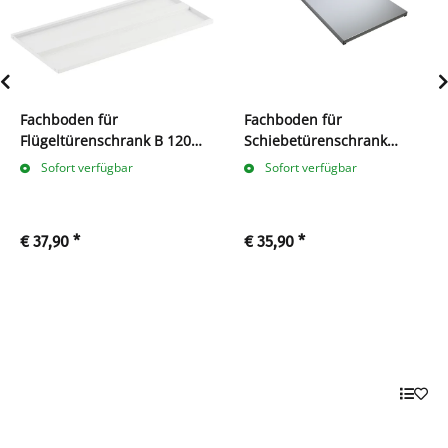
Fachboden für
Fachboden für
Flügeltürenschrank B 1200
Schiebetürenschrank
x T 422 mm, signalweiß
550130/550150 grau
Sofort verfügbar
Sofort verfügbar
€ 37,90
*
€ 35,90
*