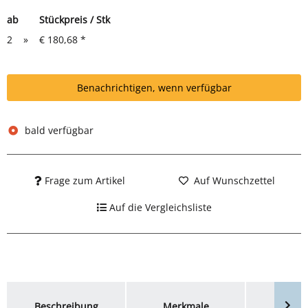
ab
Stückpreis / Stk
2
»
€ 180,68
*
Benachrichtigen, wenn verfügbar
bald verfügbar
Frage zum Artikel
Auf Wunschzettel
Auf die Vergleichsliste
weitere Registerkarten anzeigen
Beschreibung
Merkmale
Bewer