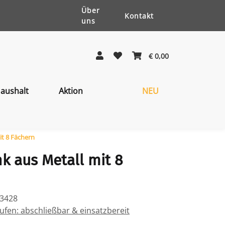
Über
Kontakt
uns
€ 0,00
aushalt
Aktion
NEU
it 8 Fächern
k aus Metall mit 8
23428
fen: abschließbar & einsatzbereit