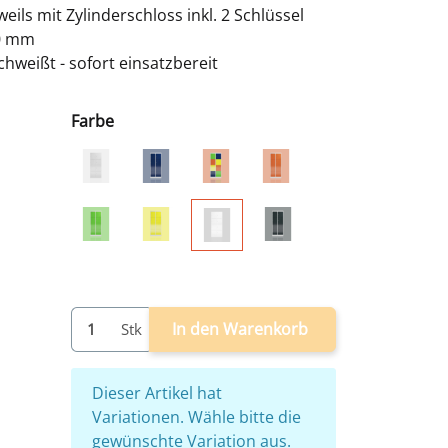
weils mit Zylinderschloss inkl. 2 Schlüssel
00 mm
hweißt - sofort einsatzbereit
Farbe
grau
grau/blau
grau/bunt
grau/rot
grau/grün
grau/gelb
grau/anthrazit
weiß
In den Warenkorb
Stk
x
Dieser Artikel hat
Variationen. Wähle bitte die
gewünschte Variation aus.