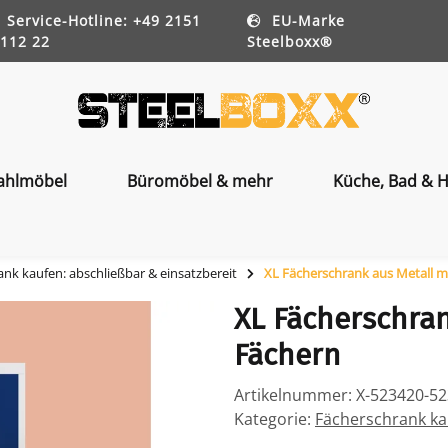
Service-Hotline: +49 2151
EU-Marke
112 22
Steelboxx®
ahlmöbel
Büromöbel & mehr
Küche, Bad & H
nk kaufen: abschließbar & einsatzbereit
XL Fächerschrank aus Metall m
XL Fächerschran
Fächern
Artikelnummer:
X-523420-5
Kategorie:
Fächerschrank kau