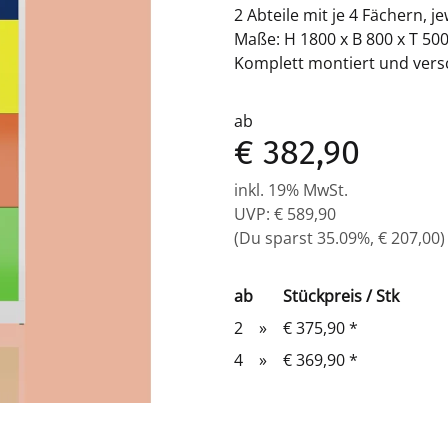
2 Abteile mit je 4 Fächern, je
Maße: H 1800 x B 800 x T 5
Komplett montiert und versc
ab
€ 382,90
inkl. 19% MwSt.
UVP
:
€ 589,90
(Du sparst
35.09%
,
€ 207,00
)
ab
Stückpreis / Stk
2
»
€ 375,90
*
4
»
€ 369,90
*