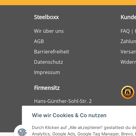
Steelboxx
Kunde
Wir über uns
FAQ | 
AGB
Zahlun
Barrierefreiheit
Versa
Datenschutz
Widerr
Impressum
Firmensitz
Hans-Günther-Sohl-Str. 2
47807 Krefeld
Wie wir Cookies & Co nutzen
Durch Klicken auf „Alle akzeptieren“ gestattest du 
Analytics, Google Ads, Google Tag Manager, Brevo, 