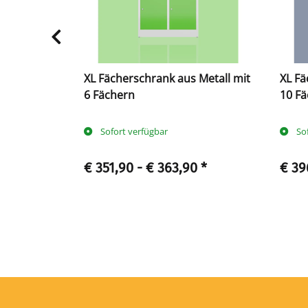
tall mit 10
XL Fächerschrank aus Metall mit
XL Fä
6 Fächern
10 F
Sofort verfügbar
So
90
*
€ 351,90 -
€ 363,90
*
€ 39