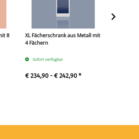
it 8
XL Fächerschrank aus Metall mit
Fächerschr
4 Fächern
Fächern
Sofort verfügbar
Sofort ve
€ 234,90 -
€ 242,90
*
€ 344,90