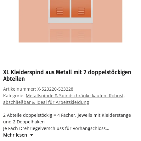
XL Kleiderspind aus Metall mit 2 doppelstöckigen
Abteilen
Artikelnummer:
X-523220-523228
Kategorie:
Metallspinde & Spindschränke kaufen: Robust,
abschließbar & ideal für Arbeitskleidung
2 Abteile doppelstöckig = 4 Fächer, jeweils mit Kleiderstange
und 2 Doppelhaken
Je Fach Drehriegelverschluss für Vorhangschloss
Maße: H 1800 x B 800 x T 500 mm
Mehr lesen