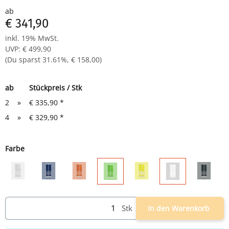
Komplett montiert und verschweißt - sofort einsatzbereit
ab
€ 341,90
inkl. 19% MwSt.
UVP
:
€ 499,90
(Du sparst
31.61%
,
€ 158,00
)
ab
Stückpreis / Stk
2
»
€ 335,90
*
4
»
€ 329,90
*
Farbe
grau
grau/blau
grau/rot
grau/gelb
grau/an
grau/grün
weiß
Stk
In den Warenkorb