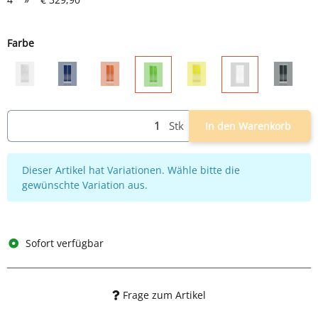
Farbe
grau
grau/blau
grau/rot
grau/gelb
grau/an
grau/grün
weiß
Stk
In den Warenkorb
x
Dieser Artikel hat Variationen. Wähle bitte die
gewünschte Variation aus.
Sofort verfügbar
Frage zum Artikel