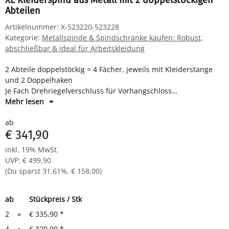
XL Kleiderspind aus Metall mit 2 doppelstöckigen
Abteilen
Artikelnummer:
X-523220-523228
Kategorie:
Metallspinde & Spindschränke kaufen: Robust,
abschließbar & ideal für Arbeitskleidung
2 Abteile doppelstöckig = 4 Fächer, jeweils mit Kleiderstange
und 2 Doppelhaken
Je Fach Drehriegelverschluss für Vorhangschloss
Maße: H 1800 x B 800 x T 500 mm
Mehr lesen
Komplett montiert und verschweißt - sofort einsatzbereit
ab
€ 341,90
inkl. 19% MwSt.
UVP
:
€ 499,90
(Du sparst
31.61%
,
€ 158,00
)
ab
Stückpreis / Stk
2
»
€ 335,90
*
4
»
€ 329,90
*