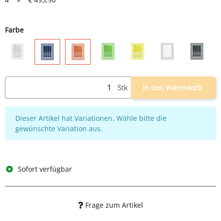
Farbe
grau
grau/grün
grau/gelb
weiß
grau/an
grau/blau
grau/rot
Stk
In den Warenkorb
x
Dieser Artikel hat Variationen. Wähle bitte die
gewünschte Variation aus.
Sofort verfügbar
Frage zum Artikel