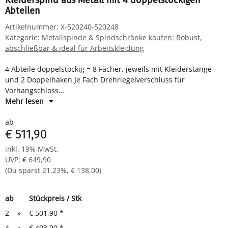
Kleiderspind aus Metall mit 4 doppelstöckigen
Abteilen
Artikelnummer:
X-520240-520248
Kategorie:
Metallspinde & Spindschränke kaufen: Robust,
abschließbar & ideal für Arbeitskleidung
4 Abteile doppelstöckig = 8 Fächer, jeweils mit Kleiderstange
und 2 Doppelhaken Je Fach Drehriegelverschluss für
Vorhangschloss
Maße: H 1800 x B 1185 x T 500 mm
Mehr lesen
Komplett montiert und verschweißt - sofort einsatzbereit
ab
€ 511,90
inkl. 19% MwSt.
UVP
:
€ 649,90
(Du sparst
21.23%
,
€ 138,00
)
ab
Stückpreis / Stk
2
»
€ 501,90
*
4
»
€ 493,90
*