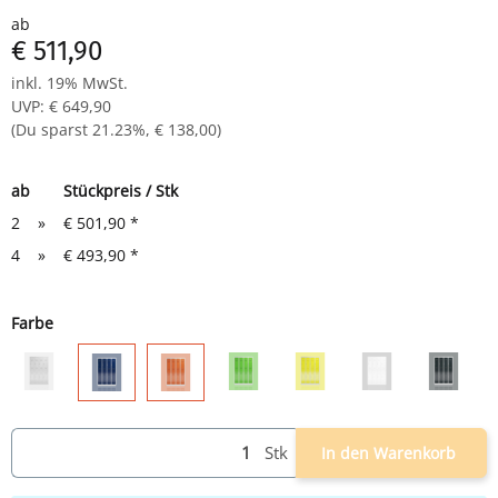
Komplett montiert und verschweißt - sofort einsatzbereit
ab
€ 511,90
inkl. 19% MwSt.
UVP
:
€ 649,90
(Du sparst
21.23%
,
€ 138,00
)
ab
Stückpreis / Stk
2
»
€ 501,90
*
4
»
€ 493,90
*
Farbe
grau
grau/grün
grau/gelb
weiß
grau/an
grau/blau
grau/rot
Stk
In den Warenkorb