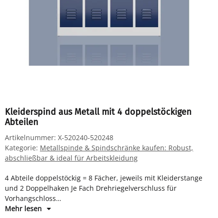
Kleiderspind aus Metall mit 4 doppelstöckigen
Abteilen
Artikelnummer:
X-520240-520248
Kategorie:
Metallspinde & Spindschränke kaufen: Robust,
abschließbar & ideal für Arbeitskleidung
4 Abteile doppelstöckig = 8 Fächer, jeweils mit Kleiderstange
und 2 Doppelhaken Je Fach Drehriegelverschluss für
Vorhangschloss
Maße: H 1800 x B 1185 x T 500 mm
Mehr lesen