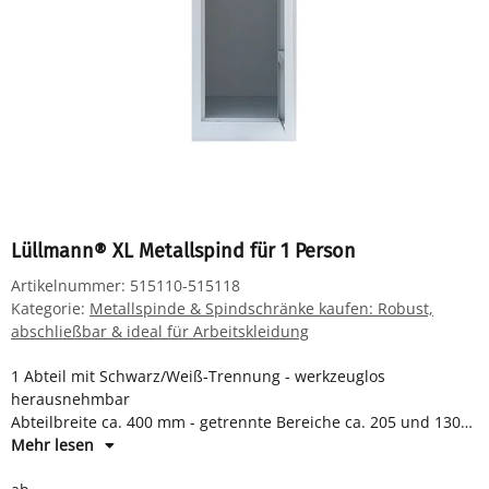
Lüllmann® XL Metallspind für 1 Person
Artikelnummer:
515110-515118
Kategorie:
Metallspinde & Spindschränke kaufen: Robust,
abschließbar & ideal für Arbeitskleidung
1 Abteil mit Schwarz/Weiß-Trennung - werkzeuglos
herausnehmbar
Abteilbreite ca. 400 mm - getrennte Bereiche ca. 205 und 130
mm
Mehr lesen
je Abteil Hutboden und Kleiderstange mit 3 Kleiderhaken