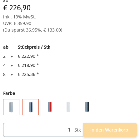
ab
Drehriegelverschluss für Vorhangschloss
€ 226,90
Maße: H 1800 x B 415 x T 500 mm
Komplett montiert und verschweißt - sofort einsatzbereit
inkl. 19% MwSt.
UVP
:
€ 359,90
(Du sparst
36.95%
,
€ 133,00
)
ab
Stückpreis / Stk
2
»
€ 222,90
*
4
»
€ 218,90
*
8
»
€ 225,36
*
Farbe
lichtgrau/rot
weiß
lichtgrau/anthrazit
lichtgrau
lichtgrau/blau
Stk
In den Warenkorb