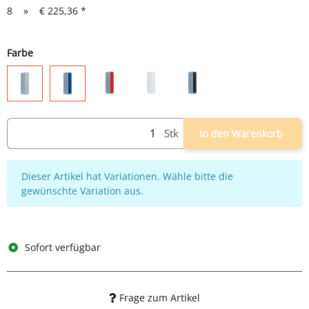
8
»
€ 225,36
*
Farbe
lichtgrau/rot
weiß
lichtgrau/anthrazit
lichtgrau
lichtgrau/blau
Stk
In den Warenkorb
x
Dieser Artikel hat Variationen. Wähle bitte die
gewünschte Variation aus.
Sofort verfügbar
Frage zum Artikel