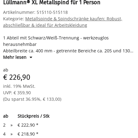
Lüllmann® XL Metallspind für 1 Person
Artikelnummer:
515110-515118
Kategorie:
Metallspinde & Spindschränke kaufen: Robust,
abschließbar & ideal für Arbeitskleidung
1 Abteil mit Schwarz/Weiß-Trennung - werkzeuglos
herausnehmbar
Abteilbreite ca. 400 mm - getrennte Bereiche ca. 205 und 130
mm
Mehr lesen
je Abteil Hutboden und Kleiderstange mit 3 Kleiderhaken
ab
Drehriegelverschluss für Vorhangschloss
€ 226,90
Maße: H 1800 x B 415 x T 500 mm
Komplett montiert und verschweißt - sofort einsatzbereit
inkl. 19% MwSt.
UVP
:
€ 359,90
(Du sparst
36.95%
,
€ 133,00
)
ab
Stückpreis / Stk
2
»
€ 222,90
*
4
»
€ 218,90
*