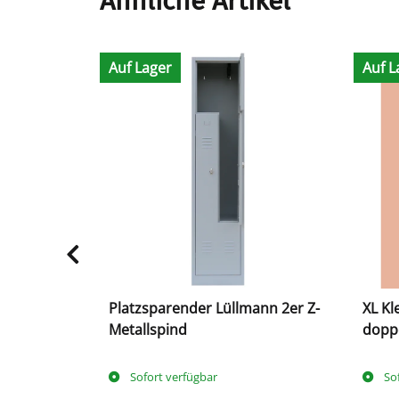
Ähnliche Artikel
Auf Lager
Auf L
d mit 2
Platzsparender Lüllmann 2er Z-
XL Kl
Metallspind
doppe
Sofort verfügbar
So