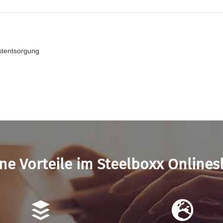
bstentsorgung
ne Vorteile im Steelboxx Online