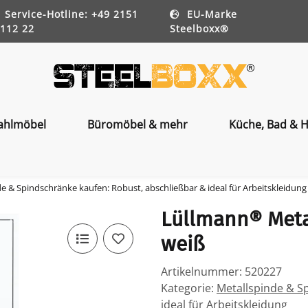
Service-Hotline: +49 2151
EU-Marke
112 22
Steelboxx®
ahlmöbel
Büromöbel & mehr
Küche, Bad & H
e & Spindschränke kaufen: Robust, abschließbar & ideal für Arbeitskleidung
Lüllmann® Metal
weiß
Artikelnummer:
520227
Kategorie:
Metallspinde & S
ideal für Arbeitskleidung