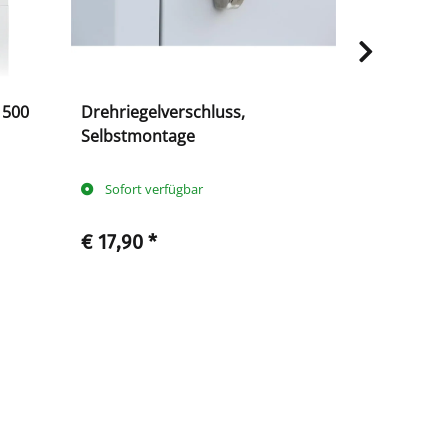
 500
Drehriegelverschluss,
Metall Auf
Selbstmontage
Fächern H 
mm - absc
Sofort verfügbar
Sofort ve
€ 17,90
*
€ 170,90