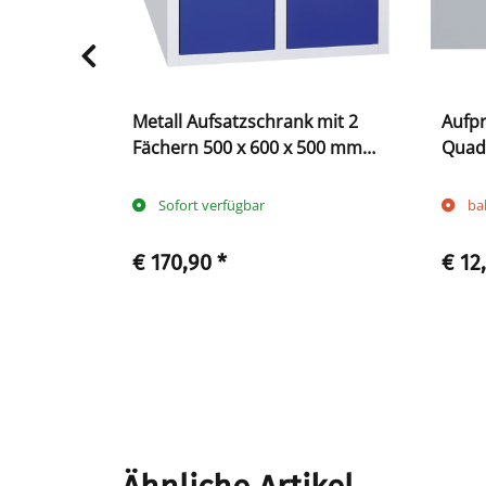
mit
Metall Aufsatzschrank mit 2
Aufpr
gen buche -
Fächern 500 x 600 x 500 mm
Quadr
lichtgrau
grau/blau
300 
Sofort verfügbar
ba
€ 170,90
*
€ 12