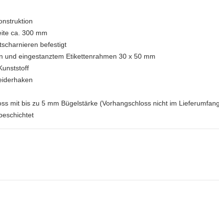
onstruktion
reite ca. 300 mm
tscharnieren befestigt
zen und eingestanztem Etikettenrahmen 30 x 50 mm
unststoff
eiderhaken
oss mit bis zu 5 mm Bügelstärke (Vorhangschloss nicht im Lieferumfan
beschichtet