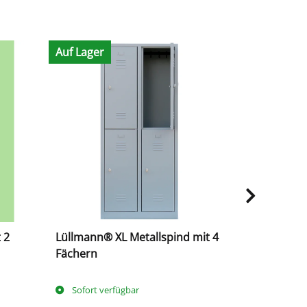
Auf Lager
Auf Lager
 2
Lüllmann® XL Metallspind mit 4
Lüllmann® 
Fächern
Abteilen
Sofort verfügbar
Sofort ve