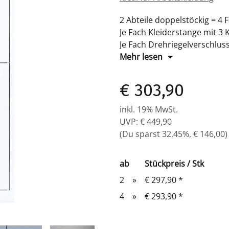
2 Abteile doppelstöckig = 4 
Je Fach Kleiderstange mit 3 
Je Fach Drehriegelverschlus
Maße: H 1800 x B 600 x T 5
Mehr lesen
Farbe: RAL 9003 signalweiß-
Komplett montiert und versc
€ 303,90
inkl. 19% MwSt.
UVP
:
€ 449,90
(Du sparst
32.45%
,
€ 146,00
)
ab
Stückpreis / Stk
2
»
€ 297,90
*
4
»
€ 293,90
*