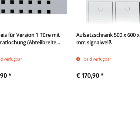
eis für Version 1 Türe mit
Aufsatzschrank 500 x 600 x
atlochung (Abteilbreite
mm signalweiß
und 400 mm)
ld verfügbar
bald verfügbar
,90
*
€ 170,90
*