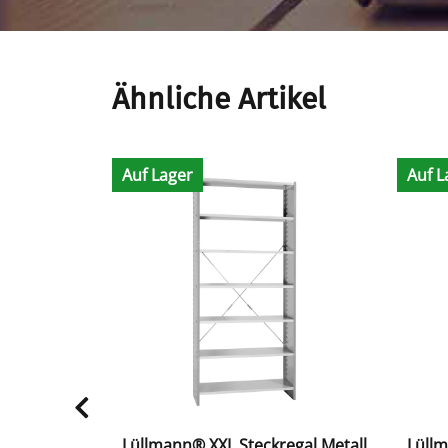
Ähnliche Artikel
Auf Lager
Auf L
al Metall -
Lüllmann® XXL Steckregal Metall
Lüllm