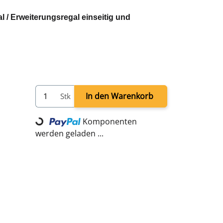
l / Erweiterungsregal einseitig und
g
rau
(HxBxT)
Loading...
In den Warenkorb
Stk
Komponenten
werden geladen ...