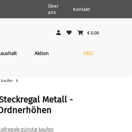
Über
Kontakt
uns
€ 0,00
aushalt
Aktion
NEU
g kaufen
teckregal Metall -
 Ordnerhöhen
allregale günstig kaufen