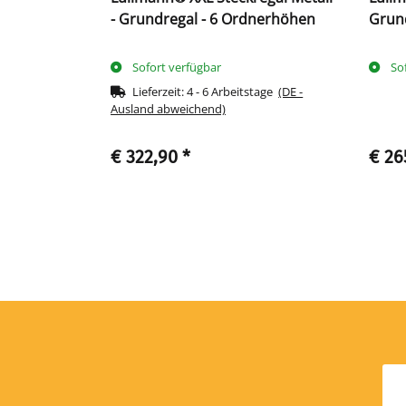
erhöhen
- Grundregal - 6 Ordnerhöhen
Grun
Sofort verfügbar
So
tage
(DE -
Lieferzeit:
4 - 6 Arbeitstage
(DE -
Ausland abweichend)
€ 322,90
*
€ 26