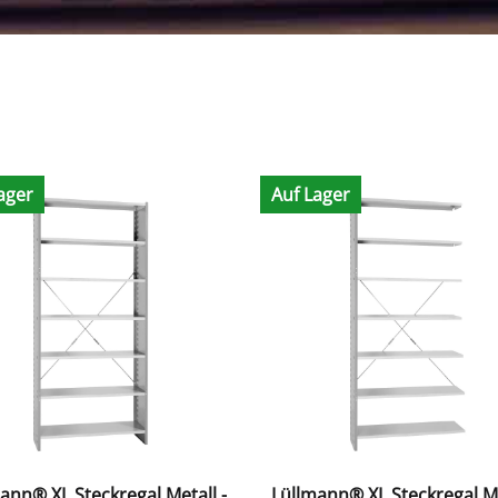
ager
Auf Lager
ann® XL Steckregal Metall -
Lüllmann® XL Steckregal Me