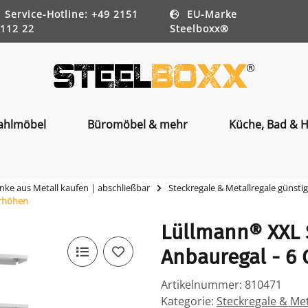
Service-Hotline: +49 2151
EU-Marke
112 22
Steelboxx®
ahlmöbel
Büromöbel & mehr
Küche, Bad & H
nke aus Metall kaufen | abschließbar
Steckregale & Metallregale günsti
erhöhen
Lüllmann® XXL S
Anbauregal - 6
Artikelnummer:
810471
Kategorie:
Steckregale & Met