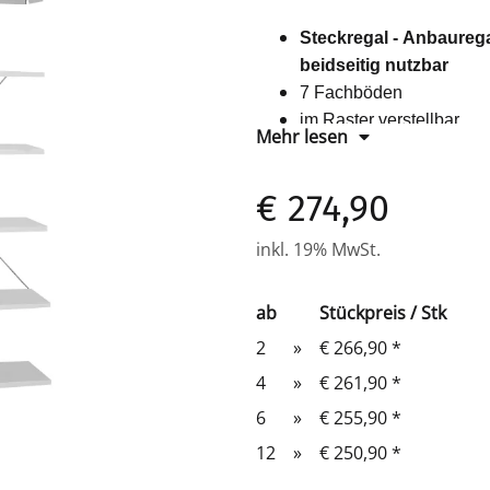
Steckregal - Anbaurega
beidseitig nutzbar
7 Fachböden
im Raster verstellbar
Mehr lesen
Fachbodentragkraft 65 k
Farbe: RAL 7035 Lichtg
€ 274,90
2230 x 1000 x 400 mm 
inkl. 19% MwSt.
ab
Stückpreis / Stk
2
»
€ 266,90
*
4
»
€ 261,90
*
6
»
€ 255,90
*
12
»
€ 250,90
*