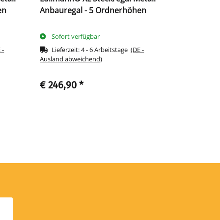
en
Anbauregal - 5 Ordnerhöhen
Grundrega
Sofort verfügbar
Sofort ve
 -
Lieferzeit:
4 - 6 Arbeitstage
(DE -
Lieferzeit
Ausland abweichend)
Ausland abwe
€ 246,90
*
€ 289,90