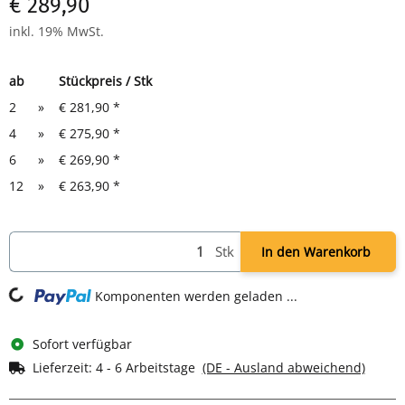
€ 289,90
inkl. 19% MwSt.
ab
Stückpreis / Stk
2
»
€ 281,90
*
4
»
€ 275,90
*
6
»
€ 269,90
*
12
»
€ 263,90
*
Stk
In den Warenkorb
g...
Komponenten werden geladen ...
Sofort verfügbar
Lieferzeit:
4 - 6 Arbeitstage
(DE - Ausland abweichend)