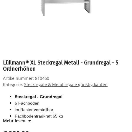
Lüllmann® XL Steckregal Metall - Grundregal - 5
Ordnerhöhen
Artikelnummer:
810460
Kategorie:
Steckregale & Metallregale günstig kaufen
Steckregal - Grundregal
6 Fachböden
im Raster verstellbar
Fachbodentragkraft 65 kg
Mehr lesen
Farbe: RAL 7035 Lichtgrau
1980 x 1000 x 400 mm (HxBxT)