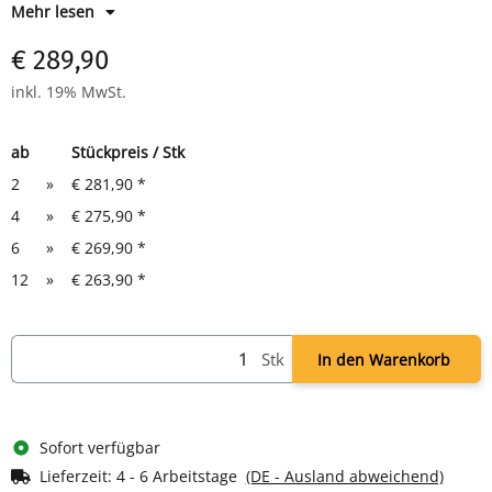
Mehr lesen
Farbe: RAL 7035 Lichtgrau
1980 x 1000 x 400 mm (HxBxT)
€ 289,90
inkl. 19% MwSt.
ab
Stückpreis / Stk
2
»
€ 281,90
*
4
»
€ 275,90
*
6
»
€ 269,90
*
12
»
€ 263,90
*
Stk
In den Warenkorb
Sofort verfügbar
Lieferzeit:
4 - 6 Arbeitstage
(DE - Ausland abweichend)