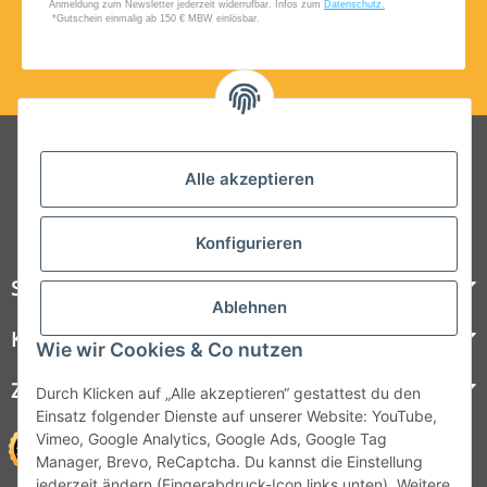
Folgt uns auf Social Media
Alle akzeptieren
Konfigurieren
Steelboxx
Ablehnen
Kundenservice
Wie wir Cookies & Co nutzen
Zahlungsmöglichkeiten
Durch Klicken auf „Alle akzeptieren“ gestattest du den
Einsatz folgender Dienste auf unserer Website: YouTube,
Vimeo, Google Analytics, Google Ads, Google Tag
Manager, Brevo, ReCaptcha. Du kannst die Einstellung
jederzeit ändern (Fingerabdruck-Icon links unten). Weitere