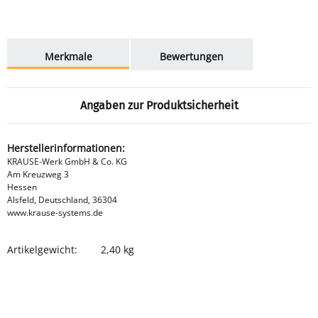
weitere Registerkarten anzeigen
Merkmale
Bewertungen
Angaben zur Produktsicherheit
Herstellerinformationen:
KRAUSE-Werk GmbH & Co. KG
Am Kreuzweg 3
Hessen
Alsfeld, Deutschland, 36304
www.krause-systems.de
Artikelgewicht:
2,40
kg
Produkteigenschaft
Wert