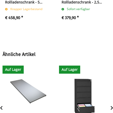
Rollladenschrank - 5
Rollladenschrank - 2,5
Ordnerhöhen - B 120 cm -
Ordnerhöhen - B 120 cm -
Knapper Lagerbestand
Sofort verfügbar
schwarz
schwarz
€ 458,90
*
€ 379,90
*
Ähnliche Artikel
Auf Lager
Auf Lager