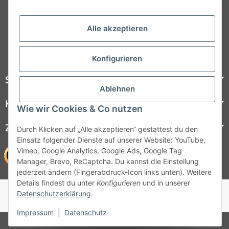
Folgt uns auf Social Media
Alle akzeptieren
Konfigurieren
Steelboxx
Ablehnen
Kundenservice
Wie wir Cookies & Co nutzen
Zahlungsmöglichkeiten
Durch Klicken auf „Alle akzeptieren“ gestattest du den
Einsatz folgender Dienste auf unserer Website: YouTube,
Vimeo, Google Analytics, Google Ads, Google Tag
Manager, Brevo, ReCaptcha. Du kannst die Einstellung
jederzeit ändern (Fingerabdruck-Icon links unten). Weitere
Details findest du unter
Konfigurieren
und in unserer
© 1964 - 2026 Lüllmann GmbH
Datenschutzerklärung
.
© 1964 - 2024 Lüllmann GmbH
Impressum
|
Datenschutz
* Alle Preise inkl. gesetzlicher MwSt.