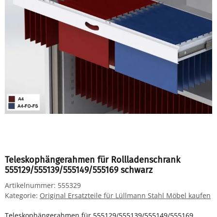
Teleskophängerahmen für Rollladenschrank
555129/555139/555149/555169 schwarz
Artikelnummer:
555329
Kategorie:
Original Ersatzteile für Lüllmann Stahl Möbel kaufen
Teleskophängerahmen für 555129/555139/555149/555169,