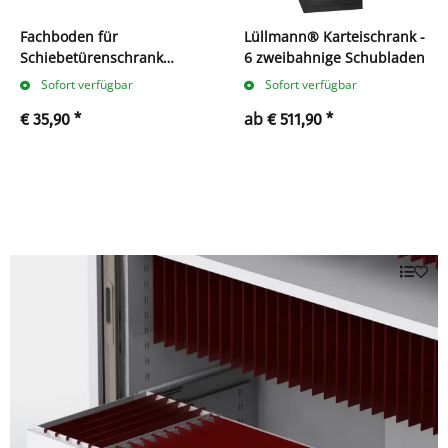
Fachboden für
Lüllmann® Karteischrank -
Schiebetürenschrank
6 zweibahnige Schubladen
550130/550150 grau
Sofort verfügbar
Sofort verfügbar
ab
€ 35,90
*
€ 511,90
*