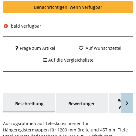
Benachrichtigen, wenn verfügbar
bald verfügbar
Frage zum Artikel
Auf Wunschzettel
Auf die Vergleichsliste
weitere Registerkarten anzeigen
Benachri
Beschreibung
Bewertungen
wenn ve
Auszugsrahmen auf Teleskopschienen für
Hängeregistermappen für 1200 mm Breite und 457 mm Tiefe