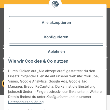
Folgt uns auf Social Media
Alle akzeptieren
Konfigurieren
Steelboxx
Ablehnen
Kundenservice
Wie wir Cookies & Co nutzen
Zahlungsmöglichkeiten
Durch Klicken auf „Alle akzeptieren“ gestattest du den
Einsatz folgender Dienste auf unserer Website: YouTube,
Vimeo, Google Analytics, Google Ads, Google Tag
Manager, Brevo, ReCaptcha. Du kannst die Einstellung
jederzeit ändern (Fingerabdruck-Icon links unten). Weitere
Details findest du unter
Konfigurieren
und in unserer
© 1964 - 2026 Lüllmann GmbH
Datenschutzerklärung
.
© 1964 - 2024 Lüllmann GmbH