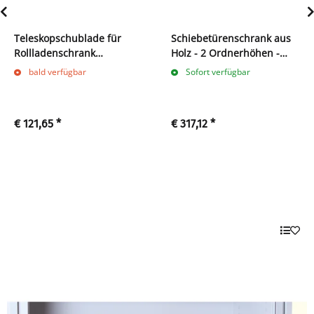
Teleskopschublade für
Schiebetürenschrank aus
Rollladenschrank
Holz - 2 Ordnerhöhen -
555120/555130/555140/555160
zerlegt
bald verfügbar
Sofort verfügbar
grau
€ 121,65
*
€ 317,12
*