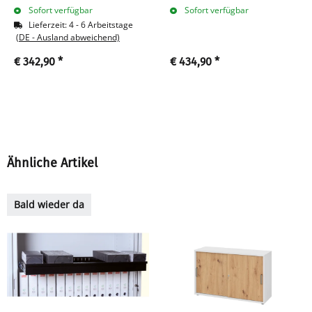
Ordnerhöhen - B 100 cm -
Ordnerhöhen - B 100 cm -
Sofort verfügbar
Sofort verfügbar
schwarz
schwarz
Lieferzeit:
4 - 6 Arbeitstage
(DE - Ausland abweichend)
€ 342,90
*
€ 434,90
*
Ähnliche Artikel
Bald wieder da