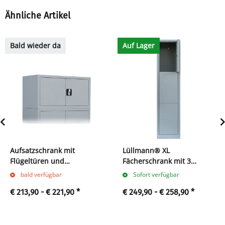
Ähnliche Artikel
Bald wieder da
Auf Lager
Aufsatzschrank mit
Lüllmann® XL
Flügeltüren und
Fächerschrank mit 3
Zylinderschloss mit
Fächern
bald verfügbar
Sofort verfügbar
Drehgriff, 450 x 1200 x 422
€ 213,90 -
€ 221,90
*
€ 249,90 -
€ 258,90
*
mm