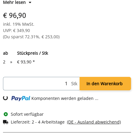
Mehr lesen
Farbe: Korpus und Tür in Lichtgrau
Inkl. 1 Fachboden, höhenverstellbar (35 kg Tragkraft)
€ 96,90
inkl. 19% MwSt.
UVP
:
€ 349,90
(Du sparst
72.31%
,
€ 253,00
)
ab
Stückpreis / Stk
2
»
€ 93,90
*
Stk
In den Warenkorb
Komponenten werden geladen ...
Loading...
Sofort verfügbar
Lieferzeit:
2 - 4 Arbeitstage
(DE - Ausland abweichend)