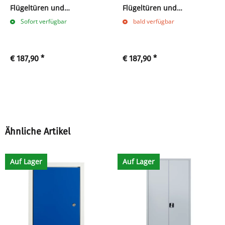
Flügeltüren und
Flügeltüren und
Zylinderschloss mit
Zylinderschloss mit
Sofort verfügbar
bald verfügbar
Drehgriff - 450 x 800 x 383
Drehgriff - 450 x 800 x 383
mm - lichtgrau
mm - lichtgrau/enzianblau
€ 187,90
*
€ 187,90
*
Ähnliche Artikel
Auf Lager
Auf Lager