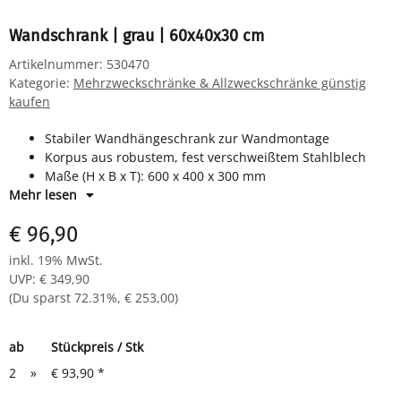
Wandschrank | grau | 60x40x30 cm
Artikelnummer:
530470
Kategorie:
Mehrzweckschränke & Allzweckschränke günstig
kaufen
Stabiler Wandhängeschrank zur Wandmontage
Korpus aus robustem, fest verschweißtem Stahlblech
Maße (H x B x T): 600 x 400 x 300 mm
Mehr lesen
Farbe: Korpus und Tür in Lichtgrau
Inkl. 1 Fachboden, höhenverstellbar (35 kg Tragkraft)
€ 96,90
inkl. 19% MwSt.
UVP
:
€ 349,90
(Du sparst
72.31%
,
€ 253,00
)
ab
Stückpreis / Stk
2
»
€ 93,90
*