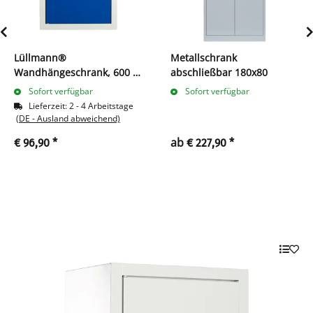
Lüllmann®
Metallschrank
Wandhängeschrank, 600 x
abschließbar 180x80
400 x 300 mm, grau/blau
Sofort verfügbar
Sofort verfügbar
Lieferzeit:
2 - 4 Arbeitstage
(DE - Ausland abweichend)
ab
€ 96,90
*
€ 227,90
*