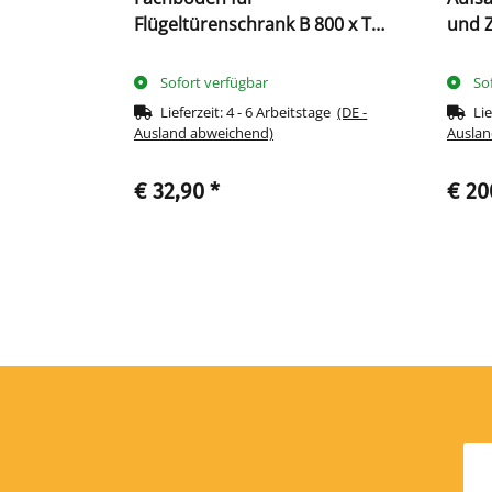
Flügeltürenschrank B 800 x T
und Z
rz
383 mm, tiefschwarz
Drehg
licht
Sofort verfügbar
So
tage
(DE -
Lieferzeit:
4 - 6 Arbeitstage
(DE -
Lie
Ausland abweichend)
Auslan
€ 32,90
*
€ 20