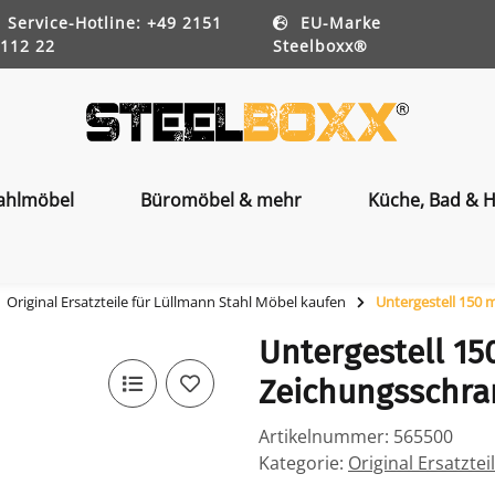
Service-Hotline: +49 2151
EU-Marke
112 22
Steelboxx®
ahlmöbel
Büromöbel & mehr
Küche, Bad & H
Original Ersatzteile für Lüllmann Stahl Möbel kaufen
Untergestell 150 
Untergestell 15
Zeichungsschran
Artikelnummer:
565500
Kategorie:
Original Ersatzte