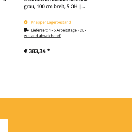
grau, 100 cm breit, 5 OH |
Rollladens
Lüllmann®
555109/55
Knapper Lagerbestand
Knapper 
Lieferzeit:
4 - 6 Arbeitstage
(DE -
Lieferzeit
Ausland abweichend)
Ausland abwe
€ 383,34
*
€ 60,78
*