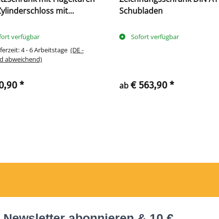
ylinderschloss mit
Schubladen
riff - 450 x 925 x 422 mm -
grau/enzianblau
fort verfügbar
Sofort verfügbar
ferzeit:
4 - 6 Arbeitstage
(DE -
d abweichend)
0,90
*
€ 563,90
*
ab