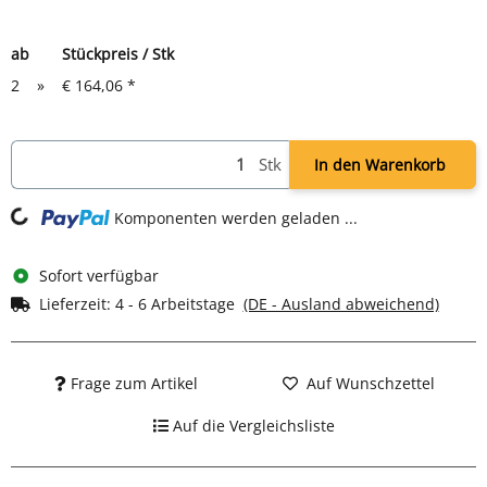
ab
Stückpreis / Stk
2
»
€ 164,06
*
Stk
In den Warenkorb
g...
Komponenten werden geladen ...
Sofort verfügbar
Lieferzeit:
4 - 6 Arbeitstage
(DE - Ausland abweichend)
Frage zum Artikel
Auf Wunschzettel
Auf die Vergleichsliste