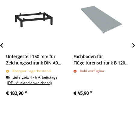
Untergestell 150 mm für
Fachboden für
Zeichungsschrank DIN A0 -
Flügeltürenschrank B 1200
schwarz
x T 600 mm, verzinkt
Knapper Lagerbestand
bald verfügbar
Lieferzeit:
4 - 6 Arbeitstage
(DE - Ausland abweichend)
€ 182,90
*
€ 45,90
*