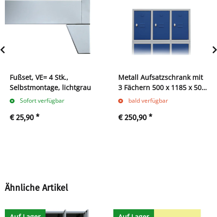
Fußset, VE= 4 Stk.,
Metall Aufsatzschrank mit
Selbstmontage, lichtgrau
3 Fächern 500 x 1185 x 500
mm grau/blau
Sofort verfügbar
bald verfügbar
€ 25,90
*
€ 250,90
*
Ähnliche Artikel
Auf Lager
Auf Lager