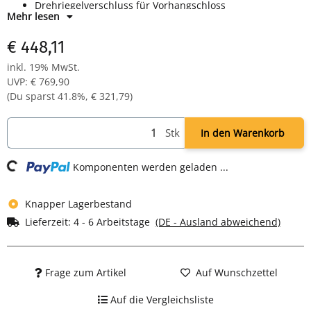
Drehriegelverschluss für Vorhangschloss
Mehr lesen
Maße: H 1800 x B 1185 x T 500 mm
Farbe: RAL 9003 signalweiß - pulverbeschichtet
€ 448,11
Komplett montiert und verschweißt - sofort einsatzbereit
inkl. 19% MwSt.
UVP
:
€ 769,90
(Du sparst
41.8%
,
€ 321,79
)
Loading...
Stk
In den Warenkorb
Komponenten werden geladen ...
Knapper Lagerbestand
Lieferzeit:
4 - 6 Arbeitstage
(DE - Ausland abweichend)
Frage zum Artikel
Auf Wunschzettel
Auf die Vergleichsliste