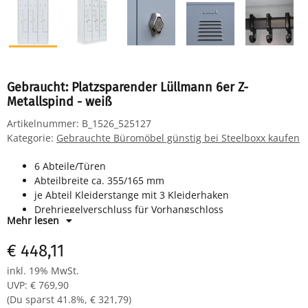
Gebraucht: Platzsparender Lüllmann 6er Z-
Metallspind - weiß
Artikelnummer:
B_1526_525127
Kategorie:
Gebrauchte Büromöbel günstig bei Steelboxx kaufen
6 Abteile/Türen
Abteilbreite ca. 355/165 mm
je Abteil Kleiderstange mit 3 Kleiderhaken
Drehriegelverschluss für Vorhangschloss
Mehr lesen
Maße: H 1800 x B 1185 x T 500 mm
Farbe: RAL 9003 signalweiß - pulverbeschichtet
€ 448,11
Komplett montiert und verschweißt - sofort einsatzbereit
inkl. 19% MwSt.
UVP
:
€ 769,90
(Du sparst
41.8%
,
€ 321,79
)