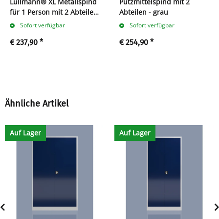
Lüllmann® XL Metallspind
Putzmittelspind mit 2
für 1 Person mit 2 Abteilen
Abteilen - grau
- grau/anthrazit
Sofort verfügbar
Sofort verfügbar
€ 237,90
*
€ 254,90
*
Ähnliche Artikel
Auf Lager
Auf Lager