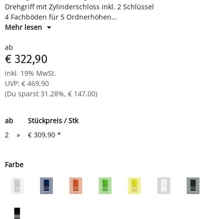
Drehgriff mit Zylinderschloss inkl. 2 Schlüssel
4 Fachböden für 5 Ordnerhöhen
Maße: H 1945 x B 920 x T 500 mm
Mehr lesen
Komplett verschweißter Korpus - sofort einsatzbereit -
ab
Fachböden müssen eingelegt werden
€ 322,90
inkl. 19% MwSt.
UVP
:
€ 469,90
(Du sparst
31.28%
,
€ 147,00
)
ab
Stückpreis / Stk
2
»
€ 309,90
*
Farbe
grau
grau/blau
grau/rot
grau/grün
grau/gelb
weiß
grau/an