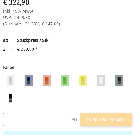
€ 322,90
inkl. 19% MwSt.
UVP
:
€ 469,90
(Du sparst
31.28%
,
€ 147,00
)
ab
Stückpreis / Stk
2
»
€ 309,90
*
Farbe
grau
grau/blau
grau/rot
grau/grün
grau/gelb
weiß
grau/an
schwarz
Stk
In den Warenkorb