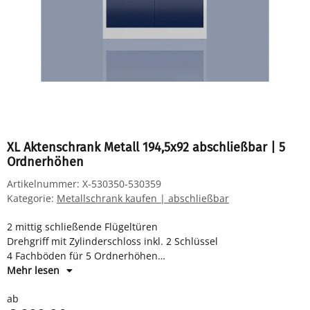
XL Aktenschrank Metall 194,5x92 abschließbar | 5
Ordnerhöhen
Artikelnummer:
X-530350-530359
Kategorie:
Metallschrank kaufen | abschließbar
2 mittig schließende Flügeltüren
Drehgriff mit Zylinderschloss inkl. 2 Schlüssel
4 Fachböden für 5 Ordnerhöhen
Maße: H 1945 x B 920 x T 500 mm
Mehr lesen
Komplett verschweißter Korpus - sofort einsatzbereit -
ab
Fachböden müssen eingelegt werden