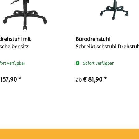
drehstuhl mit
Bürodrehstuhl
scheibensitz
Schreibtischstuhl Drehstuh
Bürostuhl mittelhoch 1040
x 450 mm
fort verfügbar
Sofort verfügbar
 157,90
*
€ 81,90
*
ab