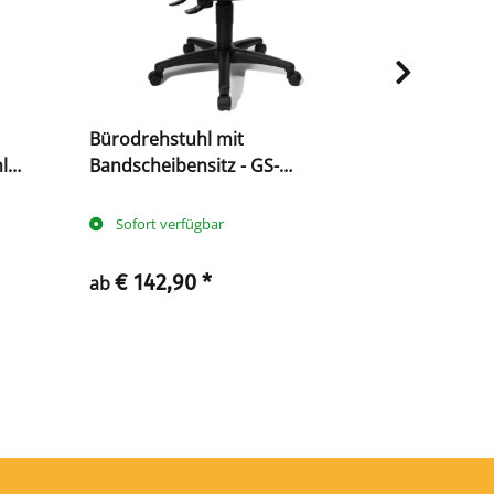
Bürodrehstuhl mit
Bürodrehs
l
Bandscheibensitz - GS-
Bandscheib
 x 480
zertifiziert
zertifiziert
Sofort verfügbar
Sofort ve
€ 142,90
*
€ 124,
ab
ab