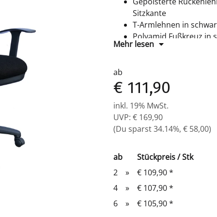
Gepolsterte Rückenleh
Sitzkante
T-Armlehnen in schwar
Polyamid Fußkreuz in 
Mehr lesen
Sicherheitsdoppelroll
ab
€ 111,90
inkl. 19% MwSt.
UVP
:
€ 169,90
(Du sparst
34.14%
,
€ 58,00
)
ab
Stückpreis / Stk
2
»
€ 109,90
*
4
»
€ 107,90
*
6
»
€ 105,90
*