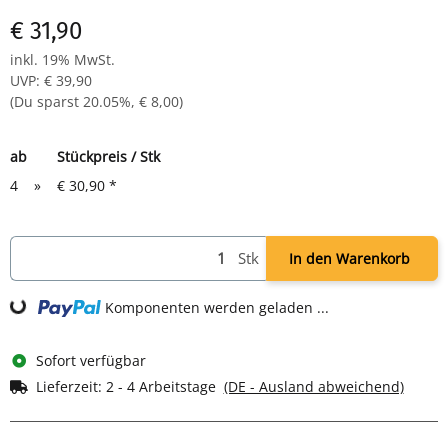
€ 31,90
inkl. 19% MwSt.
UVP
:
€ 39,90
(Du sparst
20.05%
,
€ 8,00
)
ab
Stückpreis / Stk
4
»
€ 30,90
*
Stk
In den Warenkorb
ding...
Komponenten werden geladen ...
Sofort verfügbar
Lieferzeit:
2 - 4 Arbeitstage
(DE - Ausland abweichend)