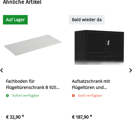
Ähnliche Artikel
Auf Lager
Bald wieder da
Fachboden für
Aufsatzschrank mit
Flügeltürenschrank B 925 x
Flügeltüren und
T 422 mm, lichtgrau
Zylinderschloss mit
Sofort verfügbar
bald verfügbar
Drehgriff - 450 x 800 x 383
mm - tiefschwarz
€ 32,90
*
€ 187,90
*