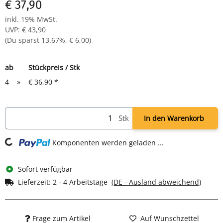
€ 37,90
inkl. 19% MwSt.
UVP
:
€ 43,90
(Du sparst
13.67%
,
€ 6,00
)
ab
Stückpreis / Stk
4
»
€ 36,90
*
Stk
In den Warenkorb
ng...
Komponenten werden geladen ...
Sofort verfügbar
Lieferzeit:
2 - 4 Arbeitstage
(DE - Ausland abweichend)
Frage zum Artikel
Auf Wunschzettel