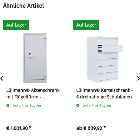
Ähnliche Artikel
Auf Lager
Auf Lager
Lüllmann® Aktenschrank
Lüllmann® Karteischrank -
mit Flügeltüren -
6 dreibahnige Schubladen
feuergeschützt - 4
Sofort verfügbar
Sofort verfügbar
Ordnerhöhen
ab
€ 1.031,90
*
€ 609,90
*