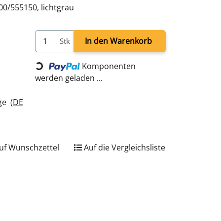
0/555150, lichtgrau
Loading...
In den Warenkorb
Stk
Komponenten
werden geladen ...
age
(DE
uf Wunschzettel
Auf die Vergleichsliste