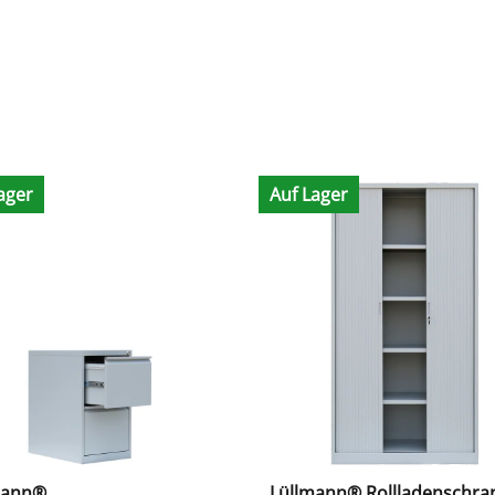
ager
Auf Lager
mann®
Lüllmann® Rollladenschran