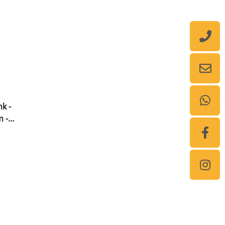
k -
m -