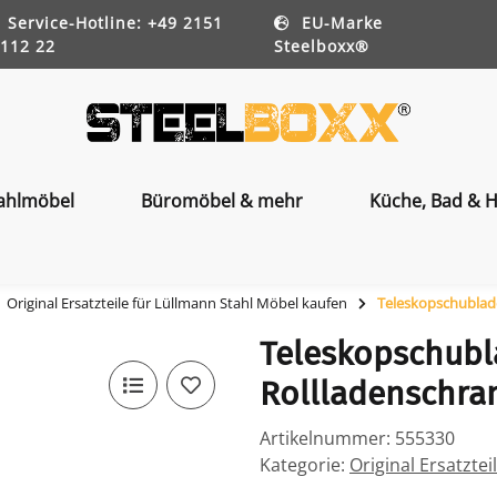
Service-Hotline: +49 2151
EU-Marke
112 22
Steelboxx®
ahlmöbel
Büromöbel & mehr
Küche, Bad & H
Original Ersatzteile für Lüllmann Stahl Möbel kaufen
Teleskopschublade
Teleskopschubl
Rollladenschra
Artikelnummer:
555330
Kategorie:
Original Ersatzte