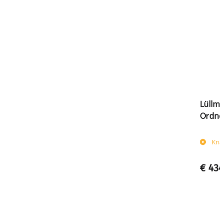
Lüllm
Ordne
Kn
€ 43