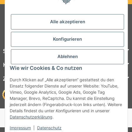
Folgt uns auf Social Media
Alle akzeptieren
Konfigurieren
Steelboxx
Ablehnen
Kundenservice
Wie wir Cookies & Co nutzen
Zahlungsmöglichkeiten
Durch Klicken auf „Alle akzeptieren“ gestattest du den
Einsatz folgender Dienste auf unserer Website: YouTube,
Vimeo, Google Analytics, Google Ads, Google Tag
Manager, Brevo, ReCaptcha. Du kannst die Einstellung
jederzeit ändern (Fingerabdruck-Icon links unten). Weitere
Details findest du unter
Konfigurieren
und in unserer
© 1964 - 2026 Lüllmann GmbH
Datenschutzerklärung
.
© 1964 - 2024 Lüllmann GmbH
Impressum
|
Datenschutz