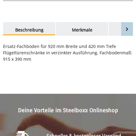
weitere Registerkarten anzeigen
Beschreibung
Merkmale
Bewer
Ersatz-Fachboden für 920 mm Breite und 420 mm Tiefe
Flügeltürenschränke in verzinkter Ausführung, Fachbodenmaß:
915 x 390 mm
Deine Vorteile im Steelboxx Onlineshop