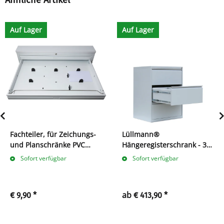
Ähnliche Artikel
Auf Lager
Auf Lager
Fachteiler, für Zeichungs-
Lüllmann®
und Planschränke PVC
Hängeregisterschrank - 3
schwarz
zweibahnige Schubladen
Sofort verfügbar
Sofort verfügbar
ab
€ 9,90
*
€ 413,90
*