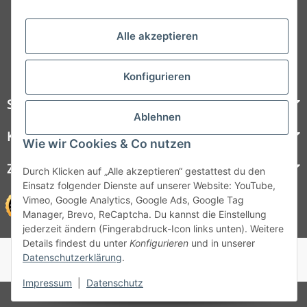
Folgt uns auf Social Media
Alle akzeptieren
Konfigurieren
Steelboxx
Ablehnen
Kundenservice
Wie wir Cookies & Co nutzen
Zahlungsmöglichkeiten
Durch Klicken auf „Alle akzeptieren“ gestattest du den
Einsatz folgender Dienste auf unserer Website: YouTube,
Vimeo, Google Analytics, Google Ads, Google Tag
Manager, Brevo, ReCaptcha. Du kannst die Einstellung
jederzeit ändern (Fingerabdruck-Icon links unten). Weitere
Details findest du unter
Konfigurieren
und in unserer
© 1964 - 2026 Lüllmann GmbH
Datenschutzerklärung
.
© 1964 - 2024 Lüllmann GmbH
Impressum
|
Datenschutz
* Alle Preise inkl. gesetzlicher MwSt.