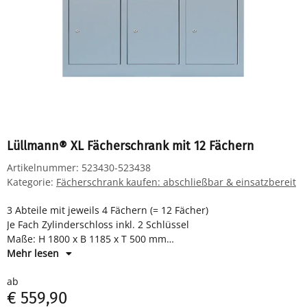
Lüllmann® XL Fächerschrank mit 12 Fächern
Artikelnummer:
523430-523438
Kategorie:
Fächerschrank kaufen: abschließbar & einsatzbereit
3 Abteile mit jeweils 4 Fächern (= 12 Fächer)
Je Fach Zylinderschloss inkl. 2 Schlüssel
Maße: H 1800 x B 1185 x T 500 mm
Komplett montiert und verschweißt - sofort einsatzbereit
Mehr lesen
ab
€ 559,90