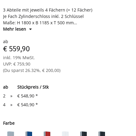
3 Abteile mit jeweils 4 Fächern (= 12 Fächer)
Je Fach Zylinderschloss inkl. 2 Schlüssel
Maße: H 1800 x B 1185 x T 500 mm
Komplett montiert und verschweißt - sofort einsatzbereit
Mehr lesen
ab
€ 559,90
inkl. 19% MwSt.
UVP
:
€ 759,90
(Du sparst
26.32%
,
€ 200,00
)
ab
Stückpreis / Stk
2
»
€ 548,90
*
4
»
€ 540,90
*
Farbe