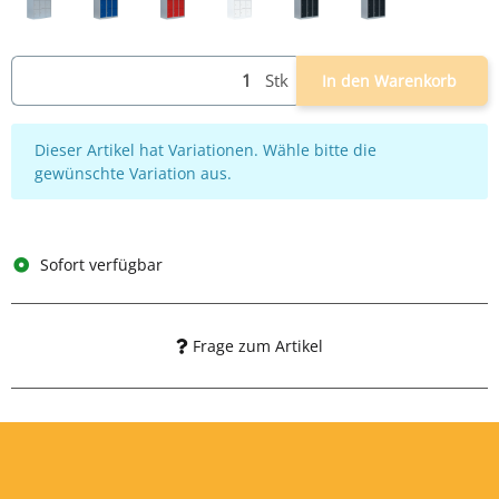
lichtgrau
lichtgrau/blau
lichtgrau/rot
weiß
lichtgrau/anthrazit
grau/anthrazit
Stk
In den Warenkorb
x
Dieser Artikel hat Variationen. Wähle bitte die
gewünschte Variation aus.
Sofort verfügbar
Frage zum Artikel