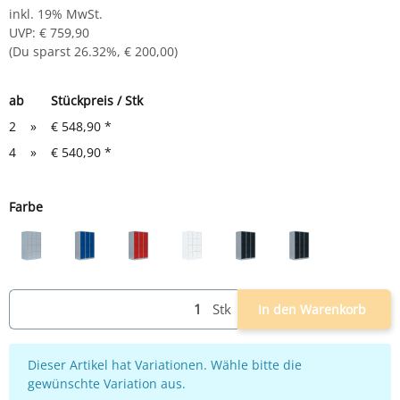
inkl. 19% MwSt.
UVP
:
€ 759,90
(Du sparst
26.32%
,
€ 200,00
)
ab
Stückpreis / Stk
2
»
€ 548,90
*
4
»
€ 540,90
*
Farbe
lichtgrau
lichtgrau/blau
lichtgrau/rot
weiß
lichtgrau/anthrazit
grau/anthrazit
Stk
In den Warenkorb
x
Dieser Artikel hat Variationen. Wähle bitte die
gewünschte Variation aus.