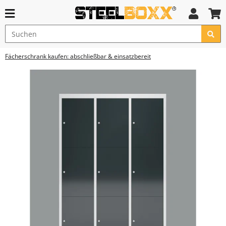
Fächerschrank kaufen: abschließbar & einsatzbereit