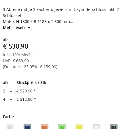
3 Abteile mit je 3 Fächern, jeweils mit Zylinderschloss inkl. 2
Schlüssel
Maße: H 1800 x B 1185 x T 500 mm
Komplett montiert und verschweißt - sofort einsatzbereit
Mehr lesen
ab
€ 530,90
inkl. 19% MwSt.
UVP
:
€ 689,90
(Du sparst
23.05%
,
€ 159,00
)
ab
Stückpreis / Stk
2
»
€ 520,90
*
4
»
€ 512,90
*
Farbe