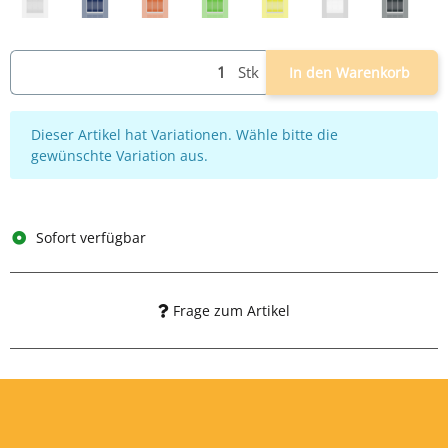
grau
grau/blau
grau/rot
grau/grün
grau/gelb
weiß
grau/an
Stk
In den Warenkorb
x
Dieser Artikel hat Variationen. Wähle bitte die
gewünschte Variation aus.
Sofort verfügbar
Frage zum Artikel