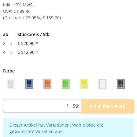
inkl. 19% MwSt.
UVP
:
€ 689,90
(Du sparst
23.05%
,
€ 159,00
)
ab
Stückpreis / Stk
2
»
€ 520,90
*
4
»
€ 512,90
*
Farbe
grau
grau/blau
grau/rot
grau/grün
grau/gelb
weiß
grau/an
Stk
In den Warenkorb
x
Dieser Artikel hat Variationen. Wähle bitte die
gewünschte Variation aus.