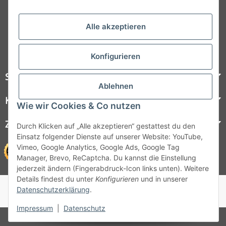
Folgt uns auf Social Media
Alle akzeptieren
Konfigurieren
Steelboxx
Ablehnen
Kundenservice
Wie wir Cookies & Co nutzen
Zahlungsmöglichkeiten
Durch Klicken auf „Alle akzeptieren“ gestattest du den
Einsatz folgender Dienste auf unserer Website: YouTube,
Vimeo, Google Analytics, Google Ads, Google Tag
Manager, Brevo, ReCaptcha. Du kannst die Einstellung
jederzeit ändern (Fingerabdruck-Icon links unten). Weitere
Details findest du unter
Konfigurieren
und in unserer
© 1964 - 2026 Lüllmann GmbH
Datenschutzerklärung
.
© 1964 - 2024 Lüllmann GmbH
Impressum
|
Datenschutz
* Alle Preise inkl. gesetzlicher MwSt.