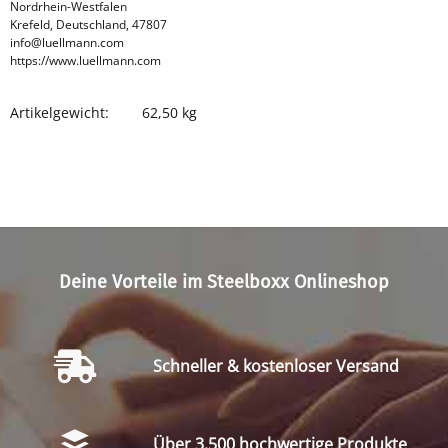
Nordrhein-Westfalen
Krefeld, Deutschland, 47807
info@luellmann.com
https://www.luellmann.com
Artikelgewicht:
62,50
kg
Produkteigenschaft
Wert
Deine Vorteile im Steelboxx Onlineshop
Schneller & kostenloser Versand
Über 3.500 hochwertige Produkte