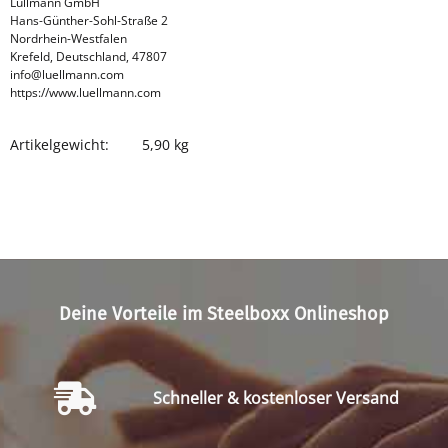
Lüllmann GmbH
Hans-Günther-Sohl-Straße 2
Nordrhein-Westfalen
Krefeld, Deutschland, 47807
info@luellmann.com
https://www.luellmann.com
Artikelgewicht:
5,90
kg
Produkteigenschaft
Wert
Deine Vorteile im Steelboxx Onlineshop
Schneller & kostenloser Versand