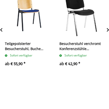
Teilgepolsterter
Besucherstuhl verchromt
Besucherstuhl, Buche
Konferenzstühle
Schichtholz
Büromöbel stapelbar
Sofort verfügbar
Sofort verfügbar
verschiedene Farben
ab
ab
€ 55,90
*
€ 42,90
*