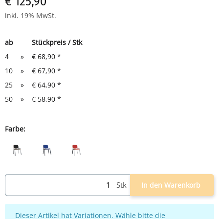
€ 125,90
Sitzmaße: H 460 x B 475 x T 415 mm
Gesamtmaße: H 810 x B 545 x T 425 mm
inkl. 19% MwSt.
ab
Stückpreis / Stk
4
»
€ 68,90
*
10
»
€ 67,90
*
25
»
€ 64,90
*
50
»
€ 58,90
*
Farbe:
schwarz/schwarz
schwarz/blau
schwarz/rot
Stk
In den Warenkorb
x
Dieser Artikel hat Variationen. Wähle bitte die