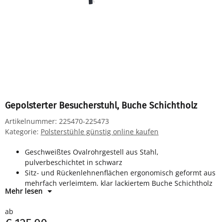
Gepolsterter Besucherstuhl, Buche Schichtholz
Artikelnummer:
225470-225473
Kategorie:
Polsterstühle günstig online kaufen
Geschweißtes Ovalrohrgestell aus Stahl,
pulverbeschichtet in schwarz
Sitz- und Rückenlehnenflächen ergonomisch geformt aus
mehrfach verleimtem, klar lackiertem Buche Schichtholz
Mehr lesen
Sitzfläche und Rückenlehne gepolstert mit Stoffbezug
Kunststoffbodengleiter
ab
Stapelbar bis 10 Stück übereinander