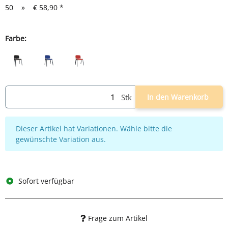
50
»
€ 58,90
*
Farbe:
schwarz/schwarz
schwarz/blau
schwarz/rot
Stk
In den Warenkorb
x
Dieser Artikel hat Variationen. Wähle bitte die
gewünschte Variation aus.
Sofort verfügbar
Frage zum Artikel