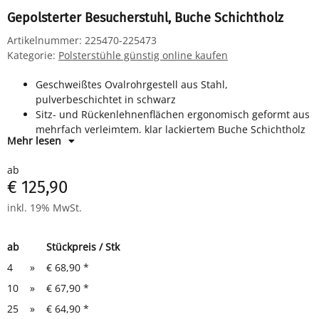
Gepolsterter Besucherstuhl, Buche Schichtholz
Artikelnummer:
225470-225473
Kategorie:
Polsterstühle günstig online kaufen
Geschweißtes Ovalrohrgestell aus Stahl,
pulverbeschichtet in schwarz
Sitz- und Rückenlehnenflächen ergonomisch geformt aus
mehrfach verleimtem, klar lackiertem Buche Schichtholz
Mehr lesen
Sitzfläche und Rückenlehne gepolstert mit Stoffbezug
Kunststoffbodengleiter
ab
Stapelbar bis 10 Stück übereinander
€ 125,90
Sitzmaße: H 460 x B 475 x T 415 mm
Gesamtmaße: H 810 x B 545 x T 425 mm
inkl. 19% MwSt.
ab
Stückpreis / Stk
4
»
€ 68,90
*
10
»
€ 67,90
*
25
»
€ 64,90
*