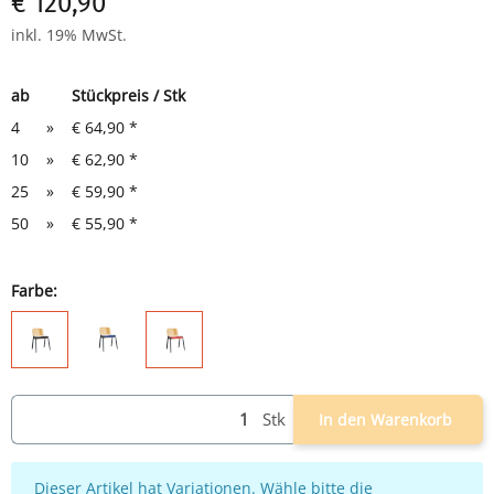
€ 120,90
Sitzmaße: H 460 x B 475 x T 415 mm
Gesamtmaße: H 810 x B 545 x T 425 mm
inkl. 19% MwSt.
ab
Stückpreis / Stk
4
»
€ 64,90
*
10
»
€ 62,90
*
25
»
€ 59,90
*
50
»
€ 55,90
*
Farbe:
schwarz/blau
schwarz
schwarz/rot
Stk
In den Warenkorb
x
Dieser Artikel hat Variationen. Wähle bitte die