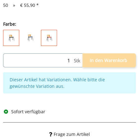
50
»
€ 55,90
*
Farbe:
schwarz/blau
schwarz
schwarz/rot
Stk
In den Warenkorb
x
Dieser Artikel hat Variationen. Wähle bitte die
gewünschte Variation aus.
Sofort verfügbar
Frage zum Artikel