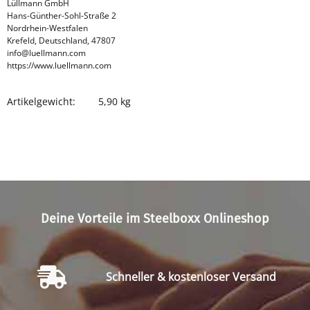
Lüllmann GmbH
Hans-Günther-Sohl-Straße 2
Nordrhein-Westfalen
Krefeld, Deutschland, 47807
info@luellmann.com
https://www.luellmann.com
Artikelgewicht:
5,90
kg
Produkteigenschaft
Wert
Deine Vorteile im Steelboxx Onlineshop
Schneller & kostenloser Versand