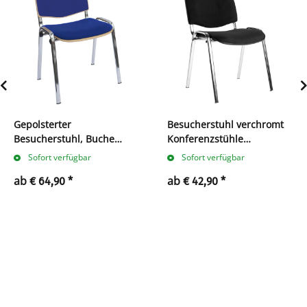
Gepolsterter
Besucherstuhl verchromt
Besucherstuhl, Buche
Konferenzstühle
Schichtholz, chrom
Büromöbel stapelbar
Sofort verfügbar
Sofort verfügbar
verschiedene Farben
ab
ab
€ 64,90
*
€ 42,90
*