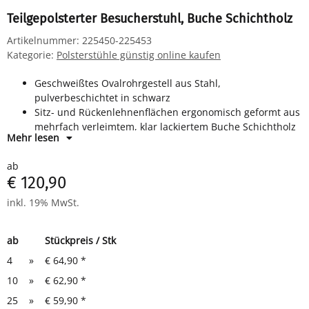
Teilgepolsterter Besucherstuhl, Buche Schichtholz
Artikelnummer:
225450-225453
Kategorie:
Polsterstühle günstig online kaufen
Geschweißtes Ovalrohrgestell aus Stahl,
pulverbeschichtet in schwarz
Sitz- und Rückenlehnenflächen ergonomisch geformt aus
mehrfach verleimtem, klar lackiertem Buche Schichtholz
Mehr lesen
Sitzfläche gepolstert mit Stoffbezug
Kunststoffbodengleiter
ab
Stapelbar bis 10 Stück übereinander
€ 120,90
Sitzmaße: H 460 x B 475 x T 415 mm
Gesamtmaße: H 810 x B 545 x T 425 mm
inkl. 19% MwSt.
ab
Stückpreis / Stk
4
»
€ 64,90
*
10
»
€ 62,90
*
25
»
€ 59,90
*