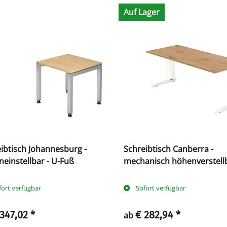
Auf Lager
ibtisch Johannesburg -
Schreibtisch Canberra -
einstellbar - U-Fuß
mechanisch höhenverstellb
C-Fuß
fort verfügbar
Sofort verfügbar
 347,02
*
€ 282,94
*
ab