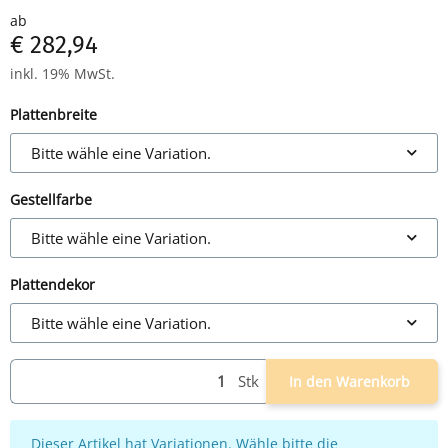
ab
€ 282,94
inkl. 19% MwSt.
Plattenbreite
Bitte wähle eine Variation.
Gestellfarbe
Bitte wähle eine Variation.
Plattendekor
Bitte wähle eine Variation.
Stk
In den Warenkorb
x
Dieser Artikel hat Variationen. Wähle bitte die