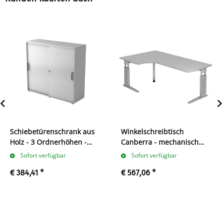
Schiebetürenschrank aus
Winkelschreibtisch
Holz - 3 Ordnerhöhen -
Canberra - mechanisch
zerlegt - grau - Streifengriff
höhenverstellbar - C-Fuß -
Sofort verfügbar
Sofort verfügbar
Kunststoff
silber/grau
€ 384,41
*
€ 567,06
*