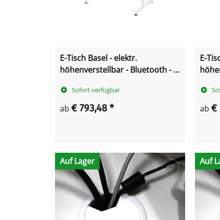
E-Tisch Basel - elektr.
E-Tisc
höhenverstellbar - Bluetooth - T-
höhen
Fuß
Sofort verfügbar
So
€ 793,48
*
€
ab
ab
Auf Lager
Auf L