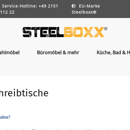
Service-Hotline: +49 2151
EU-Marke
112 22
Steelboxx®
ahlmöbel
Büromöbel & mehr
Küche, Bad & H
hreibtische
ufen?