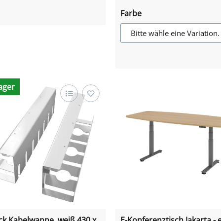
Farbe
Bitte wähle eine Variation.
ager
ck Kabelwanne, weiß 430 x
E-Konferenztisch Jakarta - e