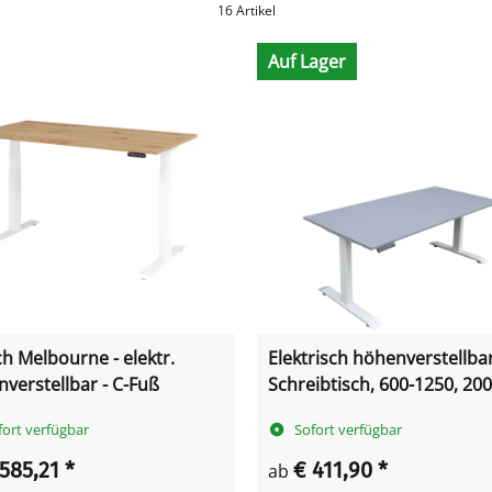
16 Artikel
Auf Lager
ch Melbourne - elektr.
Elektrisch höhenverstellba
verstellbar - C-Fuß
Schreibtisch, 600-1250, 200
800 mm
fort verfügbar
Sofort verfügbar
 585,21
*
€ 411,90
*
ab