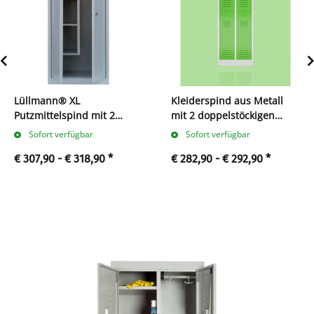
Lüllmann® XL
Kleiderspind aus Metall
Putzmittelspind mit 2
mit 2 doppelstöckigen
Abteilen
Abteilen
Sofort verfügbar
Sofort verfügbar
€ 307,90 -
€ 318,90
*
€ 282,90 -
€ 292,90
*