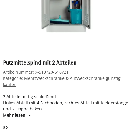
Putzmittelspind mit 2 Abteilen
Artikelnummer:
X-510720-510721
Kategorie:
Mehrzweckschränke & Allzweckschränke günstig
kaufen
2 Abteile mittig schließend
Linkes Abteil mit 4 Fachböden, rechtes Abteil mit Kleiderstange
und 2 Doppelhaken
Verkürzte Mitteltrennwand
Mehr lesen
Drehriegelverschluss für Vorhangschloss
ab
Maße: H 1800 x B 590 x T 500 mm