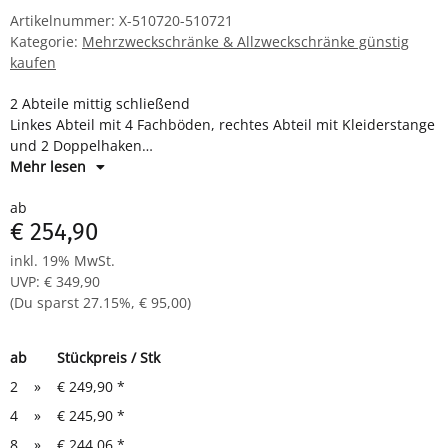
Artikelnummer:
X-510720-510721
Kategorie:
Mehrzweckschränke & Allzweckschränke günstig
kaufen
2 Abteile mittig schließend
Linkes Abteil mit 4 Fachböden, rechtes Abteil mit Kleiderstange
und 2 Doppelhaken
Verkürzte Mitteltrennwand
Mehr lesen
Drehriegelverschluss für Vorhangschloss
ab
Maße: H 1800 x B 590 x T 500 mm
€ 254,90
Komplett montiert und verschweißt - sofort einsatzbereit
inkl. 19% MwSt.
UVP
:
€ 349,90
(Du sparst
27.15%
,
€ 95,00
)
ab
Stückpreis / Stk
2
»
€ 249,90
*
4
»
€ 245,90
*
8
»
€ 244,06
*