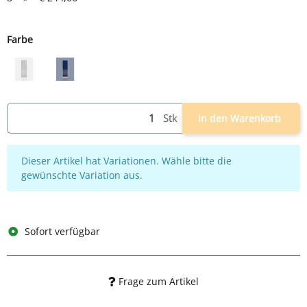
Farbe
grau
grau/blau
Stk
In den Warenkorb
x
Dieser Artikel hat Variationen. Wähle bitte die
gewünschte Variation aus.
Sofort verfügbar
Frage zum Artikel