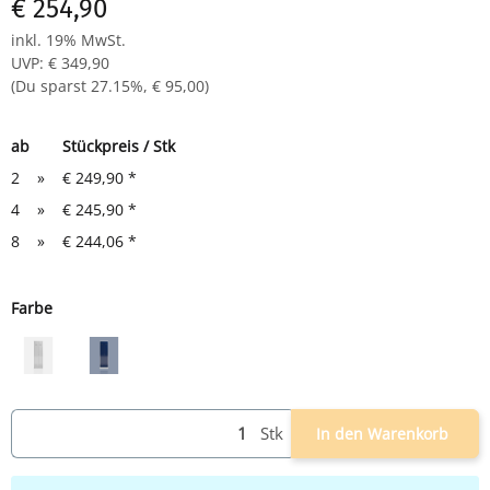
€ 254,90
Komplett montiert und verschweißt - sofort einsatzbereit
inkl. 19% MwSt.
UVP
:
€ 349,90
(Du sparst
27.15%
,
€ 95,00
)
ab
Stückpreis / Stk
2
»
€ 249,90
*
4
»
€ 245,90
*
8
»
€ 244,06
*
Farbe
grau
grau/blau
Stk
In den Warenkorb