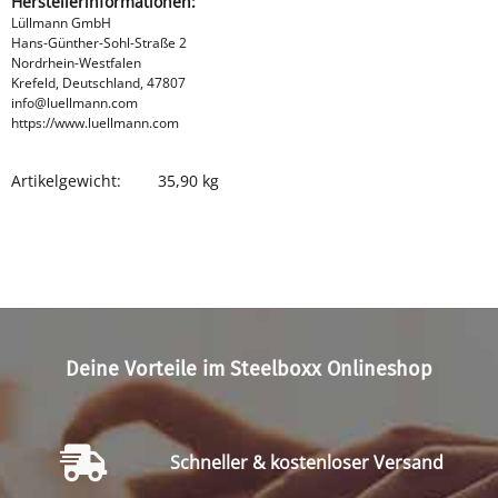
Herstellerinformationen:
Lüllmann GmbH
Hans-Günther-Sohl-Straße 2
Nordrhein-Westfalen
Krefeld, Deutschland, 47807
info@luellmann.com
https://www.luellmann.com
Artikelgewicht:
35,90
kg
Produkteigenschaft
Wert
Deine Vorteile im Steelboxx Onlineshop
Schneller & kostenloser Versand