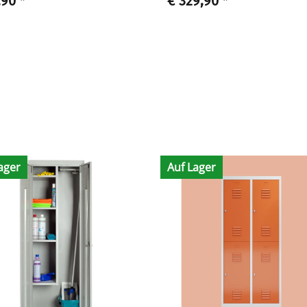
,90
*
€ 329,90
*
ager
Auf Lager