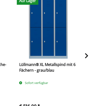
Auf Lager
Auf Lager
che-
Lüllmann® XL Metallspind mit 6
Lüllmann® 
Fächern - grau/blau
Personen -
Sofort verfügbar
Sofort ve