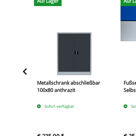
Auf Lager
Auf L
pind für 2
Metallschrank abschließbar
Fußse
100x80 anthrazit
Selbs
Sofort verfügbar
So
tage
(DE -