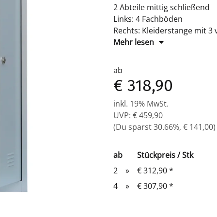
2 Abteile mittig schließend
Links: 4 Fachböden
Rechts: Kleiderstange mit 3
Verkürzte Mitteltrennwand
Mehr lesen
Drehriegelverschluss für V
Maße: H 1800 x B 800 x T 5
ab
Komplett montiert und versc
€ 318,90
inkl. 19% MwSt.
UVP
:
€ 459,90
(Du sparst
30.66%
,
€ 141,00
)
ab
Stückpreis / Stk
2
»
€ 312,90
*
4
»
€ 307,90
*