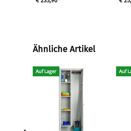
€ 235,90
*
€ 25
Ähnliche Artikel
Auf Lager
Auf L