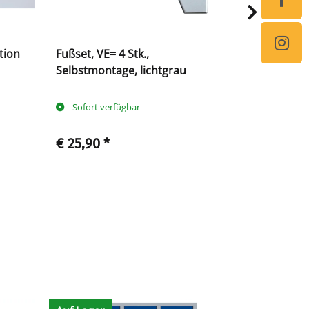
tion
Fußset, VE= 4 Stk.,
Schrägdach
Selbstmontage, lichtgrau
mm, lichtg
Sofort verfügbar
Sofort ve
€ 25,90
*
€ 80,90
*