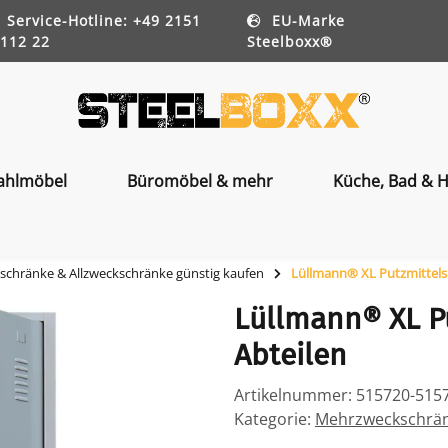
Service-Hotline: +49 2151
EU-Marke
112 22
Steelboxx®
ahlmöbel
Büromöbel & mehr
Küche, Bad & H
chränke & Allzweckschränke günstig kaufen
Lüllmann® XL Putzmittelsp
Lüllmann® XL Pu
Abteilen
Artikelnummer:
515720-515
Kategorie:
Mehrzweckschränk