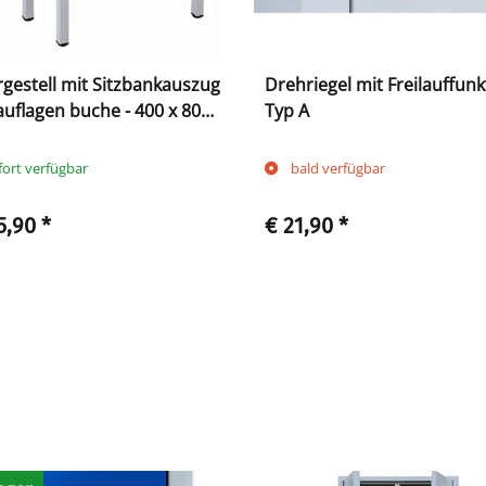
gestell mit Sitzbankauszug
Drehriegel mit Freilauffunk
zauflagen buche - 400 x 800
Typ A
 mm - lichtgrau
fort verfügbar
bald verfügbar
5,90
*
€ 21,90
*