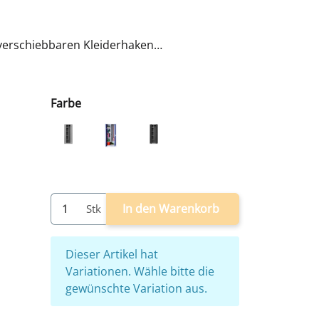
 verschiebbaren Kleiderhaken
orhangschloss
00 mm
Farbe
hweißt - sofort einsatzbereit
grau
grau/blau
grau/anthrazit
In den Warenkorb
Stk
x
Dieser Artikel hat
Variationen. Wähle bitte die
gewünschte Variation aus.