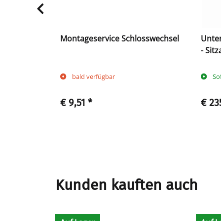
1 Türe mit
Montageservice Schlosswechsel
Unter
ilbreite
- Sit
x 800
bald verfügbar
So
€ 9,51
*
€ 23
Kunden kauften auch