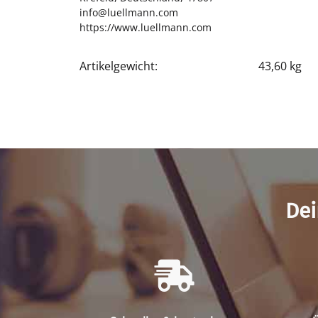
info@luellmann.com
https://www.luellmann.com
Artikelgewicht:
43,60
kg
Produkteigenschaft
Wert
Dei